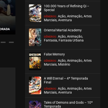
100.000 Years of Refining Qi –
ASSISTIDO
Special
Ação, Animação, Artes
GÊNEROS:
EPISÓDIO 54
Marciais, Aventura
junho 26, 2024
THE PHARMACY OF
MPORADA
YANG YAO THE SPIRIT CATCHER
WORLD
Oriental Martial Academy
ASSISTIDO
Ação, Animação,
GÊNEROS:
Fantasia, Fantasia Urbana
EPISÓDIO 53
junho 26, 2024
False Memory
ASSISTIDO
Ação, Animação, Artes
GÊNEROS:
Marciais, Mistério
EPISÓDIO 52
junho 26, 2024
A Will Eternal – 4ª Temporada
ASSISTIDO
Final
Ação, Animação, Artes
GÊNEROS:
Marciais, Aventura
EPISÓDIO 51
junho 20, 2024
Tales of Demons and Gods – 10ª
ASSISTIDO
Temporada