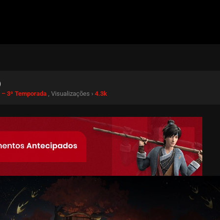
)
s – 3ª Temporada
, Visualizações ›
4.3k