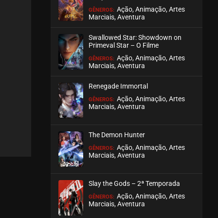
Ação, Animação, Artes
GÊNEROS:
Marciais, Aventura
EPISÓDIO 50
junho 20, 2024
Swallowed Star: Showdown on
ASSISTIDO
Primeval Star – O Filme
Ação, Animação, Artes
GÊNEROS:
Marciais, Aventura
EPISÓDIO 49
junho 12, 2024
Renegade Immortal
ASSISTIDO
Ação, Animação, Artes
GÊNEROS:
Marciais, Aventura
EPISÓDIO 48
junho 05, 2024
The Demon Hunter
ASSISTIDO
Ação, Animação, Artes
GÊNEROS:
Marciais, Aventura
EPISÓDIO 47
junho 05, 2024
Slay the Gods – 2ª Temporada
ASSISTIDO
Ação, Animação, Artes
GÊNEROS:
Marciais, Aventura
EPISÓDIO 46