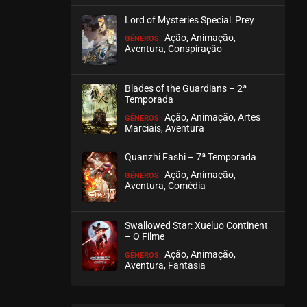
maio 29, 2024
Lord of Mysteries Special: Prey
ASSISTIDO
Ação, Animação,
GÊNEROS:
Aventura, Conspiração
EPISÓDIO 45
maio 29, 2024
Blades of the Guardians – 2ª
Temporada
ASSISTIDO
Ação, Animação, Artes
GÊNEROS:
Marciais, Aventura
EPISÓDIO 44
maio 26, 2024
Quanzhi Fashi – 7ª Temporada
ASSISTIDO
Ação, Animação,
GÊNEROS:
Aventura, Comédia
EPISÓDIO 43
maio 26, 2024
Swallowed Star: Xueluo Continent
– O Filme
ASSISTIDO
Ação, Animação,
GÊNEROS:
Aventura, Fantasia
EPISÓDIO 42
maio 26, 2024
ASSISTIDO