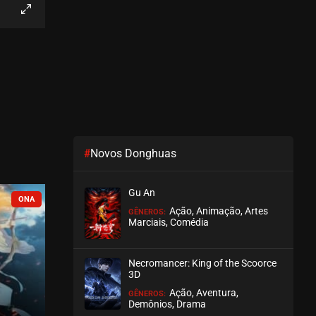
EPISÓDIO 59
julho 17, 2024
ASSISTIDO
EPISÓDIO 58
julho 11, 2024
ASSISTIDO
#
Novos Donghuas
EPISÓDIO 57
julho 11, 2024
Gu An
ASSISTIDO
COMPLETO
COMPLETO
Ação, Animação, Artes
GÊNEROS:
Marciais, Comédia
EPISÓDIO 56
julho 04, 2024
Necromancer: King of the Scoorce
ASSISTIDO
3D
Ação, Aventura,
GÊNEROS:
EPISÓDIO 55
Demônios, Drama
julho 04, 2024