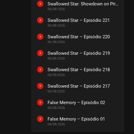
EPISÓDIO 37
Swallowed Star: Showdown on Primeval Star – O Filme
maio 09, 2024
06/08/2026
ASSISTIDO
Swallowed Star – Episódio 221
06/08/2026
EPISÓDIO 36
Swallowed Star – Episódio 220
maio 01, 2024
06/08/2026
ASSISTIDO
Swallowed Star – Episódio 219
06/08/2026
EPISÓDIO 35
maio 01, 2024
Swallowed Star – Episódio 218
06/08/2026
ASSISTIDO
Swallowed Star – Episódio 217
06/08/2026
EPISÓDIO 34
maio 01, 2024
False Memory – Episódio 02
ASSISTIDO
04/08/2026
False Memory – Episódio 01
EPISÓDIO 33
04/08/2026
abril 25, 2024