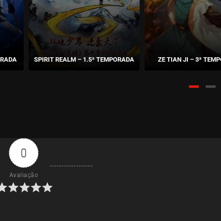
ORADA
SPIRIT REALM – 1.5ª TEMPORADA
ZE TIAN JI – 3ª TE
0
Avaliação