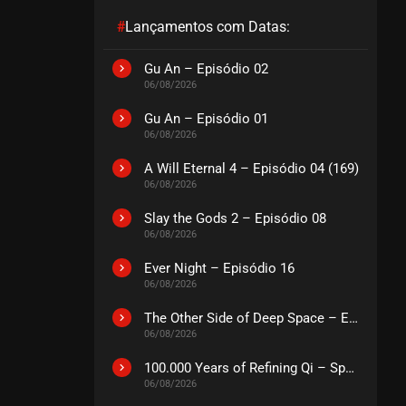
#
Lançamentos com Datas:
EPISÓDIO 41
maio 15, 2024
Gu An – Episódio 02
06/08/2026
ASSISTIDO
Gu An – Episódio 01
06/08/2026
EPISÓDIO 40
maio 15, 2024
A Will Eternal 4 – Episódio 04 (169)
ASSISTIDO
06/08/2026
Slay the Gods 2 – Episódio 08
EPISÓDIO 39
06/08/2026
maio 09, 2024
Ever Night – Episódio 16
ASSISTIDO
06/08/2026
The Other Side of Deep Space – Episódio 14
EPISÓDIO 38
06/08/2026
maio 09, 2024
ASSISTIDO
100.000 Years of Refining Qi – Special
06/08/2026