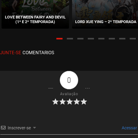
EPISÓDIO 57
julho 11, 2024
LOVE BETWEEN FAIRY AND DEVIL
(1ª E 2ª TEMPORADA)
LORD XUE YING – 2ª TEMPORADA
ASSISTIDO
EPISÓDIO 56
julho 04, 2024
JUNTE-SE
COMENTARIOS
ASSISTIDO
EPISÓDIO 55
julho 04, 2024
0
ASSISTIDO
Avaliação
EPISÓDIO 54
junho 26, 2024
ASSISTIDO
Inscrever-se
Acessar
EPISÓDIO 53