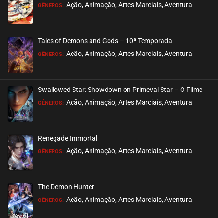
EPISÓDIO 44
Ação, Animação, Artes Marciais, Aventura
GÊNEROS:
maio 26, 2024
ASSISTIDO
Tales of Demons and Gods – 10ª Temporada
EPISÓDIO 43
Ação, Animação, Artes Marciais, Aventura
GÊNEROS:
maio 26, 2024
ASSISTIDO
Swallowed Star: Showdown on Primeval Star – O Filme
EPISÓDIO 42
Ação, Animação, Artes Marciais, Aventura
GÊNEROS:
maio 26, 2024
ASSISTIDO
Renegade Immortal
EPISÓDIO 41
Ação, Animação, Artes Marciais, Aventura
GÊNEROS:
maio 15, 2024
ASSISTIDO
The Demon Hunter
EPISÓDIO 40
Ação, Animação, Artes Marciais, Aventura
GÊNEROS:
maio 15, 2024