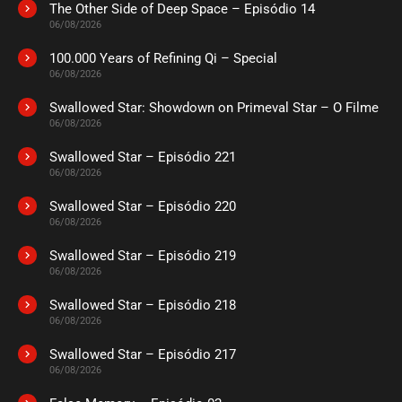
The Other Side of Deep Space – Episódio 14
ASSISTIDO
06/08/2026
100.000 Years of Refining Qi – Special
EPISÓDIO 30
06/08/2026
abril 10, 2024
Swallowed Star: Showdown on Primeval Star – O Filme
ASSISTIDO
06/08/2026
Swallowed Star – Episódio 221
EPISÓDIO 29
abril 10, 2024
06/08/2026
ASSISTIDO
Swallowed Star – Episódio 220
06/08/2026
EPISÓDIO 28
Swallowed Star – Episódio 219
abril 04, 2024
06/08/2026
ASSISTIDO
Swallowed Star – Episódio 218
06/08/2026
EPISÓDIO 27
abril 04, 2024
Swallowed Star – Episódio 217
06/08/2026
ASSISTIDO