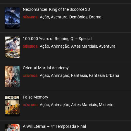
Necromancer: King of the Scoorce 3D
EPISÓDIO 48
Ação, Aventura, Demônios, Drama
GÊNEROS:
junho 05, 2024
ASSISTIDO
100.000 Years of Refining Qi – Special
EPISÓDIO 47
Ação, Animação, Artes Marciais, Aventura
GÊNEROS:
junho 05, 2024
ASSISTIDO
Oriental Martial Academy
EPISÓDIO 46
Ação, Animação, Fantasia, Fantasia Urbana
GÊNEROS:
maio 29, 2024
ASSISTIDO
False Memory
EPISÓDIO 45
Ação, Animação, Artes Marciais, Mistério
GÊNEROS:
maio 29, 2024
ASSISTIDO
A Will Eternal – 4ª Temporada Final