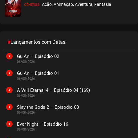
Ação, Animação, Aventura, Fantasia
GÊNEROS:
EPISÓDIO 35
maio 01, 2024
ASSISTIDO
EPISÓDIO 34
maio 01, 2024
#
Lançamentos com Datas:
ASSISTIDO
Gu An – Episódio 02
06/08/2026
EPISÓDIO 33
abril 25, 2024
Gu An – Episódio 01
06/08/2026
ASSISTIDO
A Will Eternal 4 – Episódio 04 (169)
06/08/2026
EPISÓDIO 32
abril 25, 2024
Slay the Gods 2 – Episódio 08
06/08/2026
ASSISTIDO
Ever Night – Episódio 16
EPISÓDIO 31
06/08/2026
abril 25, 2024