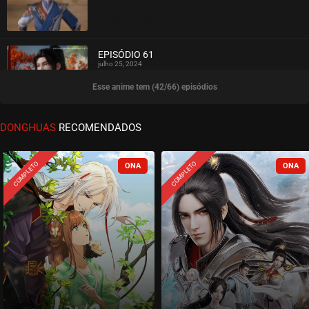
ASSISTIDO
EPISÓDIO 61
julho 25, 2024
Esse anime tem (42/66) episódios
ASSISTIDO
EPISÓDIO 60
DONGHUAS
RECOMENDADOS
julho 25, 2024
ASSISTIDO
COMPLETO
COMPLETO
EPISÓDIO 59
julho 17, 2024
ASSISTIDO
EPISÓDIO 58
julho 11, 2024
ASSISTIDO