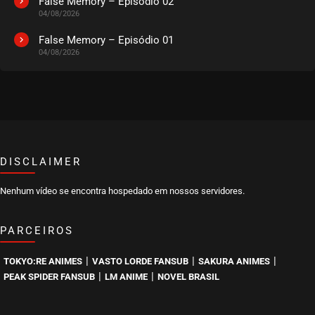
False Memory – Episódio 02
04/08/2026
EPISÓDIO 26
março 27, 2024
False Memory – Episódio 01
04/08/2026
ASSISTIDO
EPISÓDIO 25
março 27, 2024
ASSISTIDO
DISCLAIMER
EPISÓDIO 24
março 27, 2024
Nenhum vídeo se encontra hospedado em nossos servidores.
ASSISTIDO
PARCEIROS
EPISÓDIO 23
março 27, 2024
|
|
|
TOKYO:RE ANIMES
VASTO LORDE FANSUB
SAKURA ANIMES
ASSISTIDO
|
|
PEAK SPIDER FANSUB
LM ANIME
NOVEL BRASIL
EPISÓDIO 22
março 20, 2024