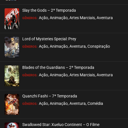
ASSISTIDO
Slay the Gods – 2ª Temporada
EPISÓDIO 39
Ação, Animação, Artes Marciais, Aventura
GÊNEROS:
maio 09, 2024
ASSISTIDO
Lord of Mysteries Special: Prey
Ação, Animação, Aventura, Conspiração
EPISÓDIO 38
GÊNEROS:
maio 09, 2024
ASSISTIDO
Blades of the Guardians – 2ª Temporada
Ação, Animação, Artes Marciais, Aventura
EPISÓDIO 37
GÊNEROS:
maio 09, 2024
ASSISTIDO
Quanzhi Fashi – 7ª Temporada
Ação, Animação, Aventura, Comédia
EPISÓDIO 36
GÊNEROS:
maio 01, 2024
ASSISTIDO
Swallowed Star: Xueluo Continent – O Filme