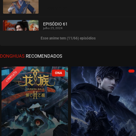
ASSISTIDO
EPISÓDIO 61
julho 25, 2024
Esse anime tem (11/66) episódios
ASSISTIDO
EPISÓDIO 60
DONGHUAS
RECOMENDADOS
julho 25, 2024
ASSISTIDO
COMPLETO
EPISÓDIO 59
julho 17, 2024
ASSISTIDO
EPISÓDIO 58
julho 11, 2024
ASSISTIDO