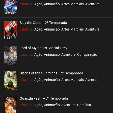
ASSISTIDO
Ação, Animação, Artes Marciais, Aventura
GÊNEROS:
EPISÓDIO 39
maio 09, 2024
Slay the Gods – 2ª Temporada
ASSISTIDO
Ação, Animação, Artes Marciais, Aventura
GÊNEROS:
EPISÓDIO 38
maio 09, 2024
Lord of Mysteries Special: Prey
ASSISTIDO
Ação, Animação, Aventura, Conspiração
GÊNEROS:
EPISÓDIO 37
maio 09, 2024
Blades of the Guardians – 2ª Temporada
ASSISTIDO
Ação, Animação, Artes Marciais, Aventura
GÊNEROS:
EPISÓDIO 36
maio 01, 2024
Quanzhi Fashi – 7ª Temporada
ASSISTIDO
Ação, Animação, Aventura, Comédia
GÊNEROS: