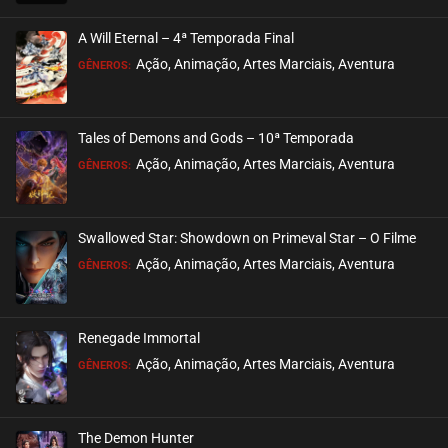
EPISÓDIO 44
maio 26, 2024
A Will Eternal – 4ª Temporada Final
ASSISTIDO
Ação, Animação, Artes Marciais, Aventura
GÊNEROS:
EPISÓDIO 43
maio 26, 2024
Tales of Demons and Gods – 10ª Temporada
ASSISTIDO
Ação, Animação, Artes Marciais, Aventura
GÊNEROS:
EPISÓDIO 42
maio 26, 2024
Swallowed Star: Showdown on Primeval Star – O Filme
ASSISTIDO
Ação, Animação, Artes Marciais, Aventura
GÊNEROS:
EPISÓDIO 41
maio 15, 2024
Renegade Immortal
ASSISTIDO
Ação, Animação, Artes Marciais, Aventura
GÊNEROS:
EPISÓDIO 40
maio 15, 2024
The Demon Hunter