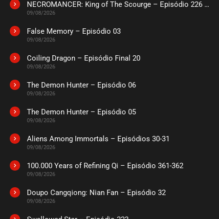
NECROMANCER: King of The Scourge – Episódio 226 a 230
ASSISTIDO
09/08/2026
False Memory – Episódio 03
EPISÓDIO 30
09/08/2026
abril 10, 2024
Coiling Dragon – Episódio Final 20
ASSISTIDO
09/08/2026
The Demon Hunter – Episódio 06
EPISÓDIO 29
abril 10, 2024
09/08/2026
ASSISTIDO
The Demon Hunter – Episódio 05
09/08/2026
EPISÓDIO 28
Aliens Among Immortals – Episódios 30-31
abril 04, 2024
09/08/2026
ASSISTIDO
100.000 Years of Refining Qi – Episódio 361-362
09/08/2026
EPISÓDIO 27
Doupo Cangqiong: Nian Fan – Episódio 32
abril 04, 2024
09/08/2026
ASSISTIDO