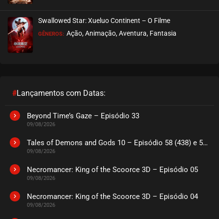
EPISÓDIO 35
maio 01, 2024
Swallowed Star: Xueluo Continent – O Filme
ASSISTIDO
Ação, Animação, Aventura, Fantasia
GÊNEROS:
EPISÓDIO 34
maio 01, 2024
ASSISTIDO
#
Lançamentos com Datas:
EPISÓDIO 33
abril 25, 2024
Beyond Time’s Gaze – Episódio 33
09/08/2026
ASSISTIDO
Tales of Demons and Gods 10 – Episódio 58 (438) e 59 (439)
09/08/2026
EPISÓDIO 32
abril 25, 2024
Necromancer: King of the Scoorce 3D – Episódio 05
09/08/2026
ASSISTIDO
Necromancer: King of the Scoorce 3D – Episódio 04
09/08/2026
EPISÓDIO 31
abril 25, 2024