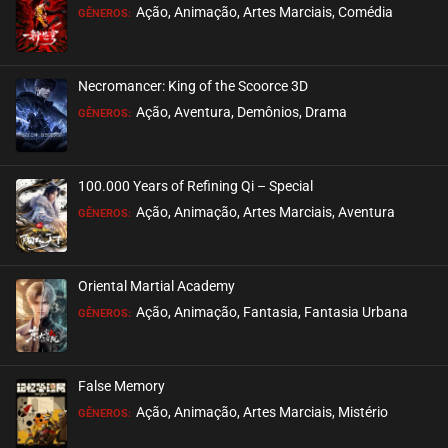
Ação, Animação, Artes Marciais, Comédia
GÊNEROS:
EPISÓDIO 48
junho 05, 2024
Necromancer: King of the Scoorce 3D
ASSISTIDO
Ação, Aventura, Demônios, Drama
GÊNEROS:
EPISÓDIO 47
junho 05, 2024
100.000 Years of Refining Qi – Special
ASSISTIDO
Ação, Animação, Artes Marciais, Aventura
GÊNEROS:
EPISÓDIO 46
maio 29, 2024
Oriental Martial Academy
ASSISTIDO
Ação, Animação, Fantasia, Fantasia Urbana
GÊNEROS:
EPISÓDIO 45
maio 29, 2024
False Memory
ASSISTIDO
Ação, Animação, Artes Marciais, Mistério
GÊNEROS: