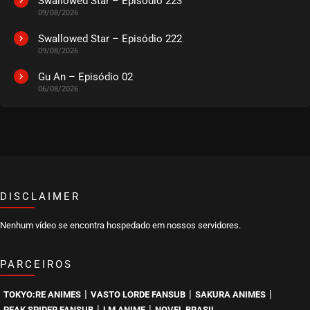
Swallowed Star – Episódio 223
09/08/2026
EPISÓDIO 26
março 27, 2024
Swallowed Star – Episódio 222
09/08/2026
ASSISTIDO
Gu An – Episódio 02
06/08/2026
EPISÓDIO 25
março 27, 2024
ASSISTIDO
EPISÓDIO 24
março 27, 2024
ASSISTIDO
DISCLAIMER
Nenhum vídeo se encontra hospedado em nossos servidores.
EPISÓDIO 23
março 27, 2024
PARCEIROS
ASSISTIDO
|
|
|
TOKYO:RE ANIMES
VASTO LORDE FANSUB
SAKURA ANIMES
EPISÓDIO 22
|
|
PEAK SPIDER FANSUB
LM ANIME
NOVEL BRASIL
março 20, 2024