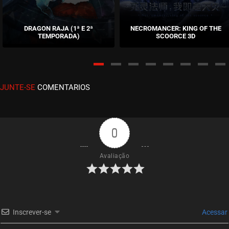
EPISÓDIO 57
julho 11, 2024
DRAGON RAJA (1ª E 2ª
NECROMANCER: KING OF THE
TEMPORADA)
SCOORCE 3D
ASSISTIDO
EPISÓDIO 56
julho 04, 2024
JUNTE-SE
COMENTARIOS
ASSISTIDO
EPISÓDIO 55
julho 04, 2024
0
ASSISTIDO
Avaliação
EPISÓDIO 54
junho 26, 2024
ASSISTIDO
Inscrever-se
Acessar
EPISÓDIO 53