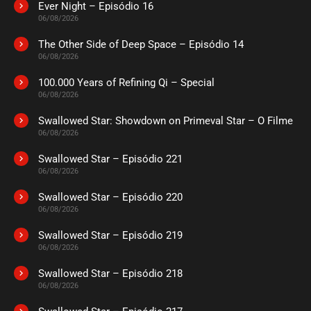
Ever Night – Episódio 16
ASSISTIDO
06/08/2026
The Other Side of Deep Space – Episódio 14
EPISÓDIO 30
06/08/2026
abril 10, 2024
100.000 Years of Refining Qi – Special
ASSISTIDO
06/08/2026
Swallowed Star: Showdown on Primeval Star – O Filme
EPISÓDIO 29
abril 10, 2024
06/08/2026
ASSISTIDO
Swallowed Star – Episódio 221
06/08/2026
EPISÓDIO 28
Swallowed Star – Episódio 220
abril 04, 2024
06/08/2026
ASSISTIDO
Swallowed Star – Episódio 219
06/08/2026
EPISÓDIO 27
Swallowed Star – Episódio 218
abril 04, 2024
06/08/2026
ASSISTIDO