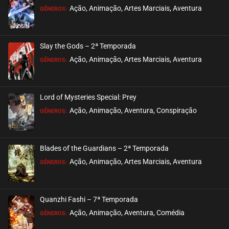
ASSISTIDO
Ação, Animação, Artes Marciais, Aventura
GÊNEROS:
EPISÓDIO 39
maio 09, 2024
Slay the Gods – 2ª Temporada
ASSISTIDO
Ação, Animação, Artes Marciais, Aventura
GÊNEROS:
EPISÓDIO 38
maio 09, 2024
Lord of Mysteries Special: Prey
ASSISTIDO
Ação, Animação, Aventura, Conspiração
GÊNEROS:
EPISÓDIO 37
maio 09, 2024
Blades of the Guardians – 2ª Temporada
ASSISTIDO
Ação, Animação, Artes Marciais, Aventura
GÊNEROS:
EPISÓDIO 36
maio 01, 2024
Quanzhi Fashi – 7ª Temporada
ASSISTIDO
Ação, Animação, Aventura, Comédia
GÊNEROS: