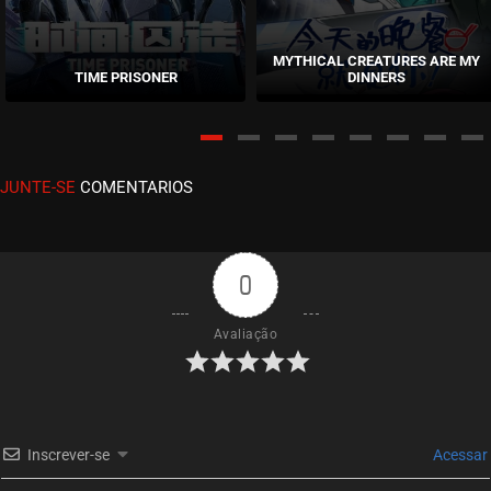
EPISÓDIO 57
julho 11, 2024
MYTHICAL CREATURES ARE MY
TIME PRISONER
DINNERS
ASSISTIDO
EPISÓDIO 56
julho 04, 2024
JUNTE-SE
COMENTARIOS
ASSISTIDO
EPISÓDIO 55
julho 04, 2024
0
ASSISTIDO
Avaliação
EPISÓDIO 54
junho 26, 2024
ASSISTIDO
Inscrever-se
Acessar
EPISÓDIO 53