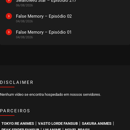
Swallowed Star – Episódio 217
06/08/2026
EPISÓDIO 26
março 27, 2024
False Memory – Episódio 02
04/08/2026
ASSISTIDO
False Memory – Episódio 01
04/08/2026
EPISÓDIO 25
março 27, 2024
ASSISTIDO
EPISÓDIO 24
março 27, 2024
ASSISTIDO
DISCLAIMER
Nenhum vídeo se encontra hospedado em nossos servidores.
EPISÓDIO 23
março 27, 2024
PARCEIROS
ASSISTIDO
|
|
|
TOKYO:RE ANIMES
VASTO LORDE FANSUB
SAKURA ANIMES
EPISÓDIO 22
|
|
PEAK SPIDER FANSUB
LM ANIME
NOVEL BRASIL
março 20, 2024