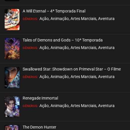
EPISÓDIO 44
maio 26, 2024
A Will Eternal – 4ª Temporada Final
ASSISTIDO
Ação, Animação, Artes Marciais, Aventura
GÊNEROS:
EPISÓDIO 43
maio 26, 2024
Tales of Demons and Gods – 10ª Temporada
ASSISTIDO
Ação, Animação, Artes Marciais, Aventura
GÊNEROS:
EPISÓDIO 42
maio 26, 2024
Swallowed Star: Showdown on Primeval Star – O Filme
ASSISTIDO
Ação, Animação, Artes Marciais, Aventura
GÊNEROS:
EPISÓDIO 41
maio 15, 2024
Renegade Immortal
ASSISTIDO
Ação, Animação, Artes Marciais, Aventura
GÊNEROS:
EPISÓDIO 40
maio 15, 2024
The Demon Hunter