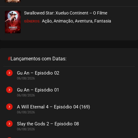
EPISÓDIO 35
maio 01, 2024
Swallowed Star: Xueluo Continent – O Filme
ASSISTIDO
Ação, Animação, Aventura, Fantasia
GÊNEROS:
EPISÓDIO 34
maio 01, 2024
ASSISTIDO
#
Lançamentos com Datas:
EPISÓDIO 33
abril 25, 2024
Gu An – Episódio 02
06/08/2026
ASSISTIDO
Gu An – Episódio 01
06/08/2026
EPISÓDIO 32
abril 25, 2024
A Will Eternal 4 – Episódio 04 (169)
06/08/2026
ASSISTIDO
Slay the Gods 2 – Episódio 08
06/08/2026
EPISÓDIO 31
abril 25, 2024