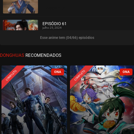
ASSISTIDO
EPISÓDIO 61
julho 25, 2024
Esse anime tem (04/66) episódios
ASSISTIDO
EPISÓDIO 60
DONGHUAS
RECOMENDADOS
julho 25, 2024
ASSISTIDO
COMPLETO
COMPLETO
EPISÓDIO 59
julho 17, 2024
ASSISTIDO
EPISÓDIO 58
julho 11, 2024
ASSISTIDO