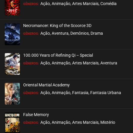
Ação, Animação, Artes Marciais, Comédia
GÊNEROS:
EPISÓDIO 48
junho 05, 2024
Necromancer: King of the Scoorce 3D
ASSISTIDO
Ação, Aventura, Demônios, Drama
GÊNEROS:
EPISÓDIO 47
junho 05, 2024
100.000 Years of Refining Qi – Special
ASSISTIDO
Ação, Animação, Artes Marciais, Aventura
GÊNEROS:
EPISÓDIO 46
maio 29, 2024
Oriental Martial Academy
ASSISTIDO
Ação, Animação, Fantasia, Fantasia Urbana
GÊNEROS:
EPISÓDIO 45
maio 29, 2024
False Memory
ASSISTIDO
Ação, Animação, Artes Marciais, Mistério
GÊNEROS: