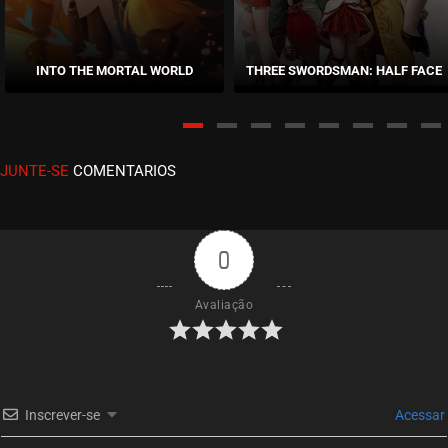
EPISÓDIO 57
julho 11, 2024
INTO THE MORTAL WORLD
THREE SWORDSMAN: HALF FACE
ASSISTIDO
EPISÓDIO 56
julho 04, 2024
JUNTE-SE
COMENTARIOS
ASSISTIDO
EPISÓDIO 55
julho 04, 2024
0
ASSISTIDO
Avaliação
EPISÓDIO 54
junho 26, 2024
ASSISTIDO
Inscrever-se
Acessar
EPISÓDIO 53