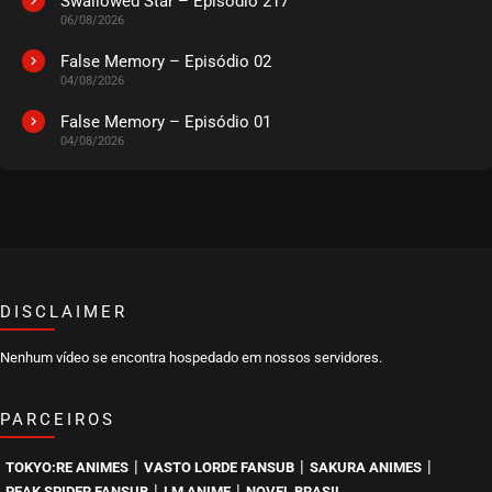
Swallowed Star – Episódio 217
06/08/2026
EPISÓDIO 26
março 27, 2024
False Memory – Episódio 02
04/08/2026
ASSISTIDO
False Memory – Episódio 01
04/08/2026
EPISÓDIO 25
março 27, 2024
ASSISTIDO
EPISÓDIO 24
março 27, 2024
ASSISTIDO
DISCLAIMER
Nenhum vídeo se encontra hospedado em nossos servidores.
EPISÓDIO 23
março 27, 2024
PARCEIROS
ASSISTIDO
|
|
|
TOKYO:RE ANIMES
VASTO LORDE FANSUB
SAKURA ANIMES
EPISÓDIO 22
|
|
PEAK SPIDER FANSUB
LM ANIME
NOVEL BRASIL
março 20, 2024