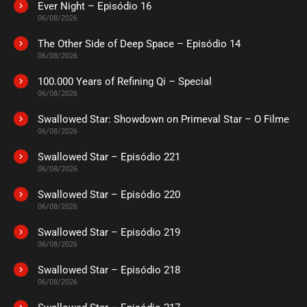
Ever Night – Episódio 16
ASSISTIDO
06/08/2026
The Other Side of Deep Space – Episódio 14
EPISÓDIO 30
06/08/2026
abril 10, 2024
100.000 Years of Refining Qi – Special
ASSISTIDO
06/08/2026
Swallowed Star: Showdown on Primeval Star – O Filme
EPISÓDIO 29
abril 10, 2024
06/08/2026
ASSISTIDO
Swallowed Star – Episódio 221
06/08/2026
EPISÓDIO 28
Swallowed Star – Episódio 220
abril 04, 2024
06/08/2026
ASSISTIDO
Swallowed Star – Episódio 219
06/08/2026
EPISÓDIO 27
Swallowed Star – Episódio 218
abril 04, 2024
06/08/2026
ASSISTIDO