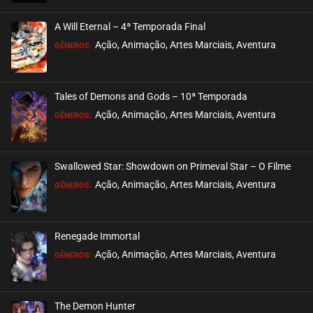
EPISÓDIO 44
maio 26, 2024
A Will Eternal – 4ª Temporada Final
ASSISTIDO
Ação, Animação, Artes Marciais, Aventura
GÊNEROS:
EPISÓDIO 43
maio 26, 2024
Tales of Demons and Gods – 10ª Temporada
ASSISTIDO
Ação, Animação, Artes Marciais, Aventura
GÊNEROS:
EPISÓDIO 42
maio 26, 2024
Swallowed Star: Showdown on Primeval Star – O Filme
ASSISTIDO
Ação, Animação, Artes Marciais, Aventura
GÊNEROS:
EPISÓDIO 41
maio 15, 2024
Renegade Immortal
ASSISTIDO
Ação, Animação, Artes Marciais, Aventura
GÊNEROS:
EPISÓDIO 40
maio 15, 2024
The Demon Hunter