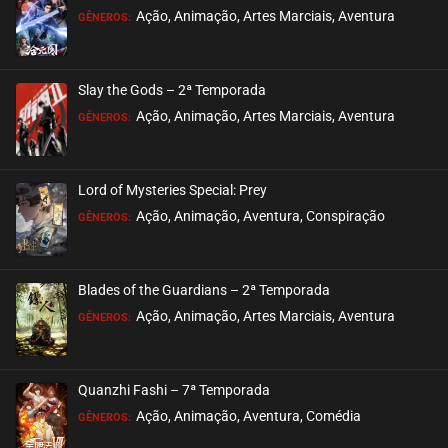
ASSISTIDO
Ação, Animação, Artes Marciais, Aventura
GÊNEROS:
EPISÓDIO 39
maio 09, 2024
Slay the Gods – 2ª Temporada
ASSISTIDO
Ação, Animação, Artes Marciais, Aventura
GÊNEROS:
EPISÓDIO 38
maio 09, 2024
Lord of Mysteries Special: Prey
ASSISTIDO
Ação, Animação, Aventura, Conspiração
GÊNEROS:
EPISÓDIO 37
maio 09, 2024
Blades of the Guardians – 2ª Temporada
ASSISTIDO
Ação, Animação, Artes Marciais, Aventura
GÊNEROS:
EPISÓDIO 36
maio 01, 2024
Quanzhi Fashi – 7ª Temporada
ASSISTIDO
Ação, Animação, Aventura, Comédia
GÊNEROS: