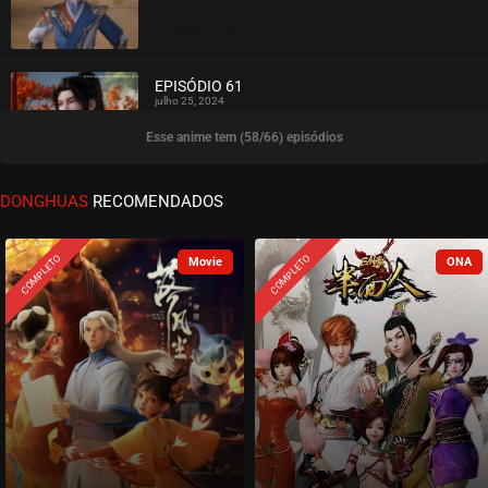
ASSISTIDO
EPISÓDIO 61
julho 25, 2024
Esse anime tem (58/66) episódios
ASSISTIDO
EPISÓDIO 60
DONGHUAS
RECOMENDADOS
julho 25, 2024
ASSISTIDO
COMPLETO
COMPLETO
EPISÓDIO 59
julho 17, 2024
ASSISTIDO
EPISÓDIO 58
julho 11, 2024
ASSISTIDO