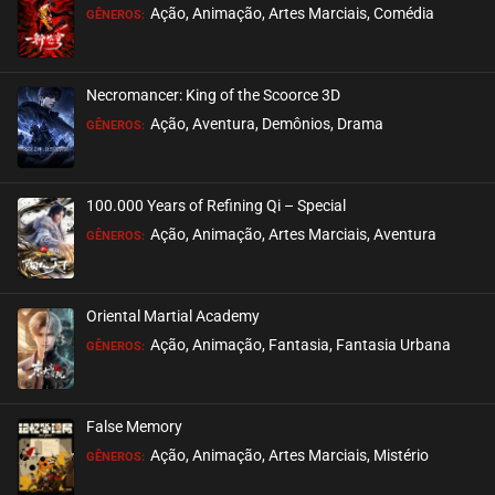
Ação, Animação, Artes Marciais, Comédia
GÊNEROS:
EPISÓDIO 48
junho 05, 2024
Necromancer: King of the Scoorce 3D
ASSISTIDO
Ação, Aventura, Demônios, Drama
GÊNEROS:
EPISÓDIO 47
junho 05, 2024
100.000 Years of Refining Qi – Special
ASSISTIDO
Ação, Animação, Artes Marciais, Aventura
GÊNEROS:
EPISÓDIO 46
maio 29, 2024
Oriental Martial Academy
ASSISTIDO
Ação, Animação, Fantasia, Fantasia Urbana
GÊNEROS:
EPISÓDIO 45
maio 29, 2024
False Memory
ASSISTIDO
Ação, Animação, Artes Marciais, Mistério
GÊNEROS: