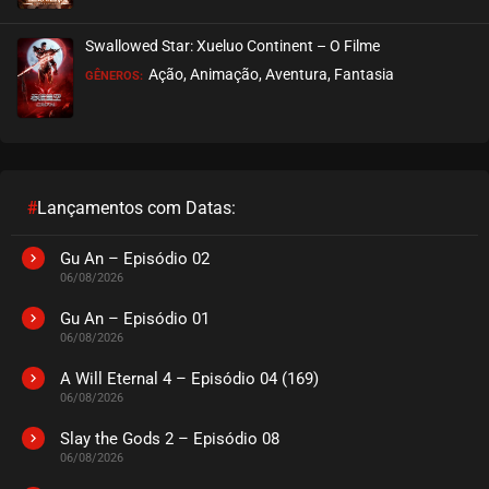
EPISÓDIO 35
maio 01, 2024
Swallowed Star: Xueluo Continent – O Filme
ASSISTIDO
Ação, Animação, Aventura, Fantasia
GÊNEROS:
EPISÓDIO 34
maio 01, 2024
ASSISTIDO
#
Lançamentos com Datas:
EPISÓDIO 33
abril 25, 2024
Gu An – Episódio 02
06/08/2026
ASSISTIDO
Gu An – Episódio 01
06/08/2026
EPISÓDIO 32
abril 25, 2024
A Will Eternal 4 – Episódio 04 (169)
06/08/2026
ASSISTIDO
Slay the Gods 2 – Episódio 08
06/08/2026
EPISÓDIO 31
abril 25, 2024