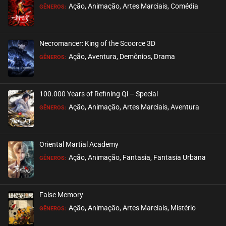
Ação, Animação, Artes Marciais, Comédia
GÊNEROS:
EPISÓDIO 48
junho 05, 2024
Necromancer: King of the Scoorce 3D
ASSISTIDO
Ação, Aventura, Demônios, Drama
GÊNEROS:
EPISÓDIO 47
junho 05, 2024
100.000 Years of Refining Qi – Special
ASSISTIDO
Ação, Animação, Artes Marciais, Aventura
GÊNEROS:
EPISÓDIO 46
maio 29, 2024
Oriental Martial Academy
ASSISTIDO
Ação, Animação, Fantasia, Fantasia Urbana
GÊNEROS:
EPISÓDIO 45
maio 29, 2024
False Memory
ASSISTIDO
Ação, Animação, Artes Marciais, Mistério
GÊNEROS: