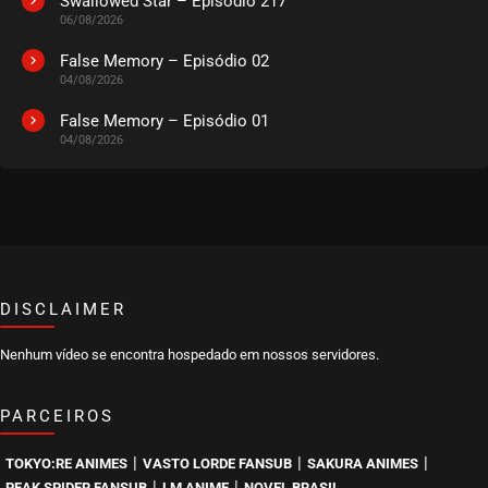
Swallowed Star – Episódio 217
06/08/2026
EPISÓDIO 26
março 27, 2024
False Memory – Episódio 02
04/08/2026
ASSISTIDO
False Memory – Episódio 01
04/08/2026
EPISÓDIO 25
março 27, 2024
ASSISTIDO
EPISÓDIO 24
março 27, 2024
ASSISTIDO
DISCLAIMER
Nenhum vídeo se encontra hospedado em nossos servidores.
EPISÓDIO 23
março 27, 2024
PARCEIROS
ASSISTIDO
|
|
|
TOKYO:RE ANIMES
VASTO LORDE FANSUB
SAKURA ANIMES
EPISÓDIO 22
|
|
PEAK SPIDER FANSUB
LM ANIME
NOVEL BRASIL
março 20, 2024