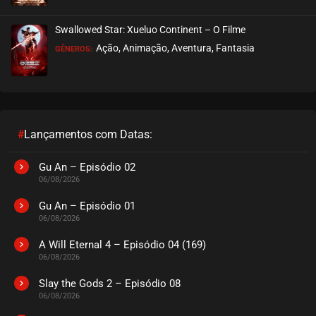
EPISÓDIO 35
maio 01, 2024
Swallowed Star: Xueluo Continent – O Filme
ASSISTIDO
Ação, Animação, Aventura, Fantasia
GÊNEROS:
EPISÓDIO 34
maio 01, 2024
ASSISTIDO
#
Lançamentos com Datas:
EPISÓDIO 33
abril 25, 2024
Gu An – Episódio 02
06/08/2026
ASSISTIDO
Gu An – Episódio 01
06/08/2026
EPISÓDIO 32
abril 25, 2024
A Will Eternal 4 – Episódio 04 (169)
06/08/2026
ASSISTIDO
Slay the Gods 2 – Episódio 08
06/08/2026
EPISÓDIO 31
abril 25, 2024