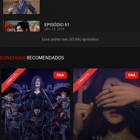
ASSISTIDO
EPISÓDIO 61
julho 25, 2024
Esse anime tem (65/66) episódios
ASSISTIDO
EPISÓDIO 60
DONGHUAS
RECOMENDADOS
julho 25, 2024
ASSISTIDO
COMPLETO
COMPLETO
EPISÓDIO 59
julho 17, 2024
ASSISTIDO
EPISÓDIO 58
julho 11, 2024
ASSISTIDO