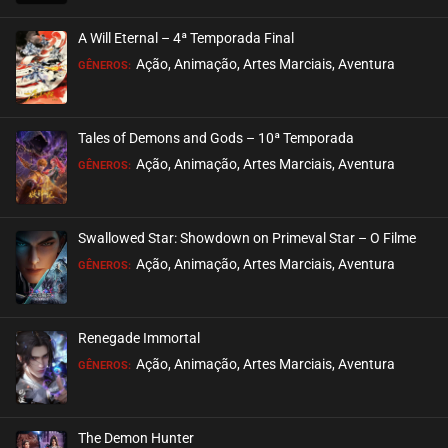
EPISÓDIO 44
maio 26, 2024
A Will Eternal – 4ª Temporada Final
ASSISTIDO
Ação, Animação, Artes Marciais, Aventura
GÊNEROS:
EPISÓDIO 43
maio 26, 2024
Tales of Demons and Gods – 10ª Temporada
ASSISTIDO
Ação, Animação, Artes Marciais, Aventura
GÊNEROS:
EPISÓDIO 42
maio 26, 2024
Swallowed Star: Showdown on Primeval Star – O Filme
ASSISTIDO
Ação, Animação, Artes Marciais, Aventura
GÊNEROS:
EPISÓDIO 41
maio 15, 2024
Renegade Immortal
ASSISTIDO
Ação, Animação, Artes Marciais, Aventura
GÊNEROS:
EPISÓDIO 40
maio 15, 2024
The Demon Hunter