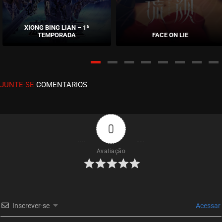
EPISÓDIO 57
julho 11, 2024
XIONG BING LIAN – 1ª
TEMPORADA
FACE ON LIE
ASSISTIDO
EPISÓDIO 56
julho 04, 2024
JUNTE-SE
COMENTARIOS
ASSISTIDO
EPISÓDIO 55
julho 04, 2024
0
ASSISTIDO
Avaliação
EPISÓDIO 54
junho 26, 2024
ASSISTIDO
Inscrever-se
Acessar
EPISÓDIO 53