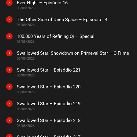
Ever Night – Episódio 16
ASSISTIDO
06/08/2026
The Other Side of Deep Space – Episódio 14
EPISÓDIO 30
06/08/2026
abril 10, 2024
100.000 Years of Refining Qi – Special
ASSISTIDO
06/08/2026
Swallowed Star: Showdown on Primeval Star – O Filme
EPISÓDIO 29
abril 10, 2024
06/08/2026
ASSISTIDO
Swallowed Star – Episódio 221
06/08/2026
EPISÓDIO 28
Swallowed Star – Episódio 220
abril 04, 2024
06/08/2026
ASSISTIDO
Swallowed Star – Episódio 219
06/08/2026
EPISÓDIO 27
Swallowed Star – Episódio 218
abril 04, 2024
06/08/2026
ASSISTIDO