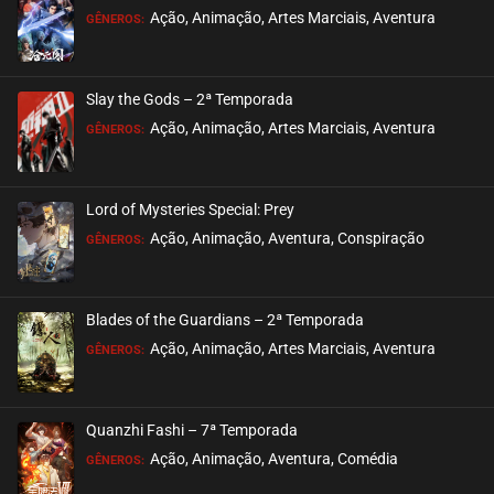
ASSISTIDO
Ação, Animação, Artes Marciais, Aventura
GÊNEROS:
EPISÓDIO 39
maio 09, 2024
Slay the Gods – 2ª Temporada
ASSISTIDO
Ação, Animação, Artes Marciais, Aventura
GÊNEROS:
EPISÓDIO 38
maio 09, 2024
Lord of Mysteries Special: Prey
ASSISTIDO
Ação, Animação, Aventura, Conspiração
GÊNEROS:
EPISÓDIO 37
maio 09, 2024
Blades of the Guardians – 2ª Temporada
ASSISTIDO
Ação, Animação, Artes Marciais, Aventura
GÊNEROS:
EPISÓDIO 36
maio 01, 2024
Quanzhi Fashi – 7ª Temporada
ASSISTIDO
Ação, Animação, Aventura, Comédia
GÊNEROS: