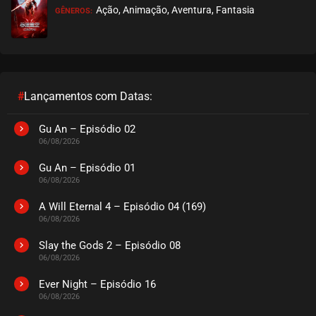
Ação, Animação, Aventura, Fantasia
GÊNEROS:
EPISÓDIO 35
maio 01, 2024
ASSISTIDO
EPISÓDIO 34
maio 01, 2024
#
Lançamentos com Datas:
ASSISTIDO
Gu An – Episódio 02
06/08/2026
EPISÓDIO 33
abril 25, 2024
Gu An – Episódio 01
06/08/2026
ASSISTIDO
A Will Eternal 4 – Episódio 04 (169)
06/08/2026
EPISÓDIO 32
abril 25, 2024
Slay the Gods 2 – Episódio 08
06/08/2026
ASSISTIDO
Ever Night – Episódio 16
EPISÓDIO 31
06/08/2026
abril 25, 2024