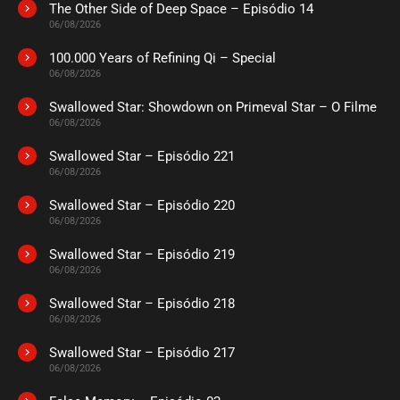
The Other Side of Deep Space – Episódio 14
ASSISTIDO
06/08/2026
100.000 Years of Refining Qi – Special
EPISÓDIO 30
06/08/2026
abril 10, 2024
Swallowed Star: Showdown on Primeval Star – O Filme
ASSISTIDO
06/08/2026
Swallowed Star – Episódio 221
EPISÓDIO 29
abril 10, 2024
06/08/2026
ASSISTIDO
Swallowed Star – Episódio 220
06/08/2026
EPISÓDIO 28
Swallowed Star – Episódio 219
abril 04, 2024
06/08/2026
ASSISTIDO
Swallowed Star – Episódio 218
06/08/2026
EPISÓDIO 27
abril 04, 2024
Swallowed Star – Episódio 217
06/08/2026
ASSISTIDO