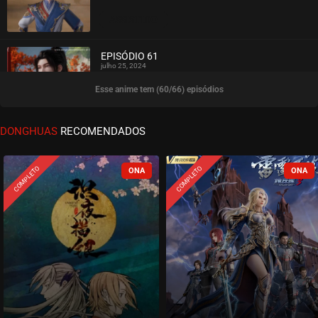
ASSISTIDO
EPISÓDIO 61
julho 25, 2024
Esse anime tem (60/66) episódios
ASSISTIDO
EPISÓDIO 60
DONGHUAS
RECOMENDADOS
julho 25, 2024
ASSISTIDO
COMPLETO
COMPLETO
EPISÓDIO 59
julho 17, 2024
ASSISTIDO
EPISÓDIO 58
julho 11, 2024
ASSISTIDO