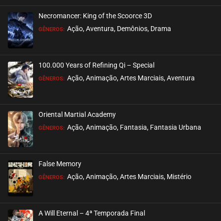
Necromancer: King of the Scoorce 3D
EPISÓDIO 48
Ação, Aventura, Demônios, Drama
GÊNEROS:
junho 05, 2024
ASSISTIDO
100.000 Years of Refining Qi – Special
EPISÓDIO 47
Ação, Animação, Artes Marciais, Aventura
GÊNEROS:
junho 05, 2024
ASSISTIDO
Oriental Martial Academy
EPISÓDIO 46
Ação, Animação, Fantasia, Fantasia Urbana
GÊNEROS:
maio 29, 2024
ASSISTIDO
False Memory
EPISÓDIO 45
Ação, Animação, Artes Marciais, Mistério
GÊNEROS:
maio 29, 2024
ASSISTIDO
A Will Eternal – 4ª Temporada Final