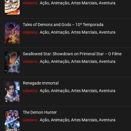
EPISÓDIO 44
Ação, Animação, Artes Marciais, Aventura
GÊNEROS:
maio 26, 2024
ASSISTIDO
Tales of Demons and Gods – 10ª Temporada
EPISÓDIO 43
Ação, Animação, Artes Marciais, Aventura
GÊNEROS:
maio 26, 2024
ASSISTIDO
Swallowed Star: Showdown on Primeval Star – O Filme
EPISÓDIO 42
Ação, Animação, Artes Marciais, Aventura
GÊNEROS:
maio 26, 2024
ASSISTIDO
Renegade Immortal
EPISÓDIO 41
Ação, Animação, Artes Marciais, Aventura
GÊNEROS:
maio 15, 2024
ASSISTIDO
The Demon Hunter
EPISÓDIO 40
Ação, Animação, Artes Marciais, Aventura
GÊNEROS:
maio 15, 2024