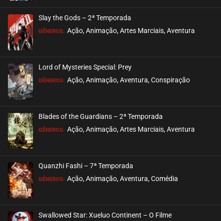
ASSISTIDO
Slay the Gods – 2ª Temporada
EPISÓDIO 39
Ação, Animação, Artes Marciais, Aventura
GÊNEROS:
maio 09, 2024
ASSISTIDO
Lord of Mysteries Special: Prey
Ação, Animação, Aventura, Conspiração
EPISÓDIO 38
GÊNEROS:
maio 09, 2024
ASSISTIDO
Blades of the Guardians – 2ª Temporada
Ação, Animação, Artes Marciais, Aventura
EPISÓDIO 37
GÊNEROS:
maio 09, 2024
ASSISTIDO
Quanzhi Fashi – 7ª Temporada
Ação, Animação, Aventura, Comédia
EPISÓDIO 36
GÊNEROS:
maio 01, 2024
ASSISTIDO
Swallowed Star: Xueluo Continent – O Filme