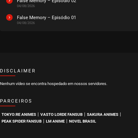
False Memory – Episódio 02
04/08/2026
EPISÓDIO 26
março 27, 2024
False Memory – Episódio 01
04/08/2026
ASSISTIDO
EPISÓDIO 25
março 27, 2024
ASSISTIDO
DISCLAIMER
EPISÓDIO 24
março 27, 2024
Nenhum vídeo se encontra hospedado em nossos servidores.
ASSISTIDO
PARCEIROS
EPISÓDIO 23
março 27, 2024
|
|
|
TOKYO:RE ANIMES
VASTO LORDE FANSUB
SAKURA ANIMES
ASSISTIDO
|
|
PEAK SPIDER FANSUB
LM ANIME
NOVEL BRASIL
EPISÓDIO 22
março 20, 2024