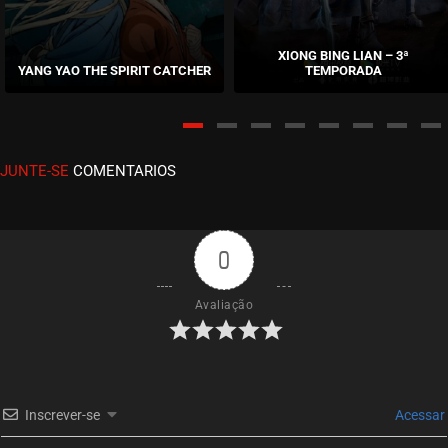
EPISÓDIO 57
julho 11, 2024
XIONG BING LIAN – 3ª
YANG YAO THE SPIRIT CATCHER
TEMPORADA
ASSISTIDO
EPISÓDIO 56
julho 04, 2024
JUNTE-SE
COMENTARIOS
ASSISTIDO
EPISÓDIO 55
julho 04, 2024
0
ASSISTIDO
Avaliação
EPISÓDIO 54
junho 26, 2024
ASSISTIDO
Inscrever-se
Acessar
EPISÓDIO 53