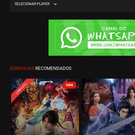
expand_more
SELECIONAR PLAYER
DONGHUAS
RECOMENDADOS
COMPLETO