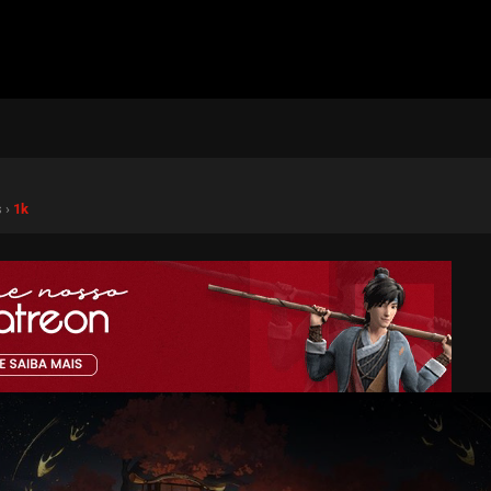
s ›
1k