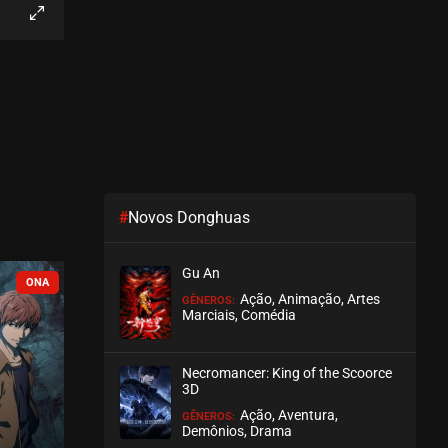
EPISÓDIO 214
agosto 04, 2026
ASSISTIDO
EPISÓDIO 213
agosto 04, 2026
ASSISTIDO
#
Novos Donghuas
EPISÓDIO 212
agosto 04, 2026
Gu An
ASSISTIDO
COMPLETO
COMPLETO
Ação, Animação, Artes
GÊNEROS:
Marciais, Comédia
EPISÓDIO 211
agosto 02, 2026
Necromancer: King of the Scoorce
ASSISTIDO
3D
Ação, Aventura,
GÊNEROS:
EPISÓDIO 210
Demônios, Drama
agosto 02, 2026