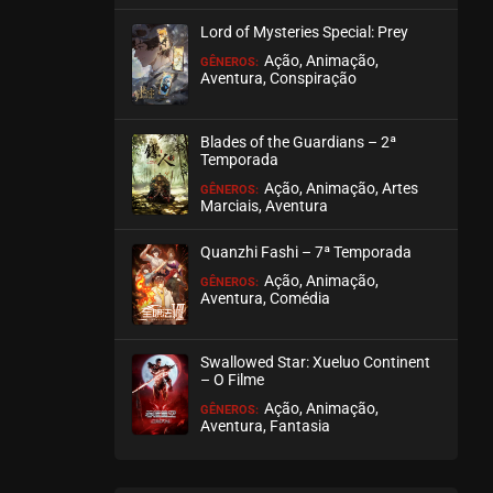
julho 28, 2026
Lord of Mysteries Special: Prey
ASSISTIDO
Ação, Animação,
GÊNEROS:
Aventura, Conspiração
EPISÓDIO 200
julho 28, 2026
Blades of the Guardians – 2ª
Temporada
ASSISTIDO
Ação, Animação, Artes
GÊNEROS:
Marciais, Aventura
EPISÓDIO 199
julho 26, 2026
Quanzhi Fashi – 7ª Temporada
ASSISTIDO
Ação, Animação,
GÊNEROS:
Aventura, Comédia
EPISÓDIO 198
julho 26, 2026
Swallowed Star: Xueluo Continent
– O Filme
ASSISTIDO
Ação, Animação,
GÊNEROS:
Aventura, Fantasia
EPISÓDIO 197
julho 23, 2026
ASSISTIDO