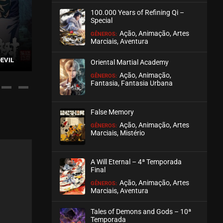
100.000 Years of Refining Qi –
ASSISTIDO
Special
Ação, Animação, Artes
GÊNEROS:
EPISÓDIO 209
Marciais, Aventura
julho 30, 2026
RAKSHASA STREET – 3ª
A WILL ETERN
DEVIL
TEMPORADA
TEMPORA
Oriental Martial Academy
ASSISTIDO
Ação, Animação,
GÊNEROS:
Fantasia, Fantasia Urbana
EPISÓDIO 208
julho 30, 2026
False Memory
ASSISTIDO
Ação, Animação, Artes
GÊNEROS:
Marciais, Mistério
EPISÓDIO 207
julho 30, 2026
A Will Eternal – 4ª Temporada
ASSISTIDO
Final
Ação, Animação, Artes
GÊNEROS:
Marciais, Aventura
EPISÓDIO 206
julho 30, 2026
Tales of Demons and Gods – 10ª
ASSISTIDO
Temporada