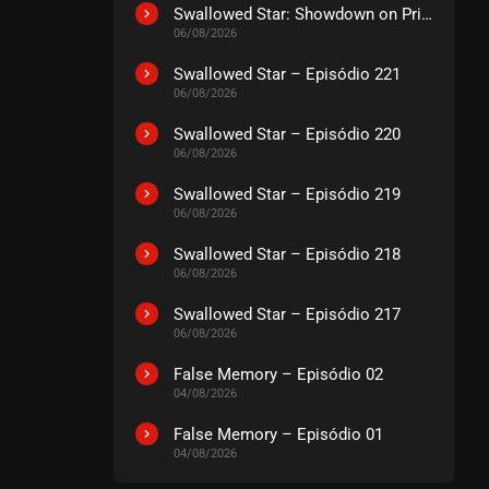
EPISÓDIO 192
Swallowed Star: Showdown on Primeval Star – O Filme
julho 21, 2026
06/08/2026
ASSISTIDO
Swallowed Star – Episódio 221
06/08/2026
EPISÓDIO 191
Swallowed Star – Episódio 220
julho 21, 2026
06/08/2026
ASSISTIDO
Swallowed Star – Episódio 219
06/08/2026
EPISÓDIO 190
julho 21, 2026
Swallowed Star – Episódio 218
06/08/2026
ASSISTIDO
Swallowed Star – Episódio 217
06/08/2026
EPISÓDIO 189
julho 21, 2026
False Memory – Episódio 02
ASSISTIDO
04/08/2026
False Memory – Episódio 01
EPISÓDIO 188
04/08/2026
julho 21, 2026