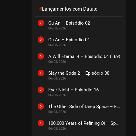
#
Lançamentos com Datas:
EPISÓDIO 196
julho 23, 2026
Gu An – Episódio 02
06/08/2026
ASSISTIDO
Gu An – Episódio 01
06/08/2026
EPISÓDIO 195
julho 23, 2026
A Will Eternal 4 – Episódio 04 (169)
ASSISTIDO
06/08/2026
Slay the Gods 2 – Episódio 08
EPISÓDIO 194
06/08/2026
julho 23, 2026
Ever Night – Episódio 16
ASSISTIDO
06/08/2026
The Other Side of Deep Space – Episódio 14
EPISÓDIO 193
06/08/2026
julho 23, 2026
ASSISTIDO
100.000 Years of Refining Qi – Special
06/08/2026