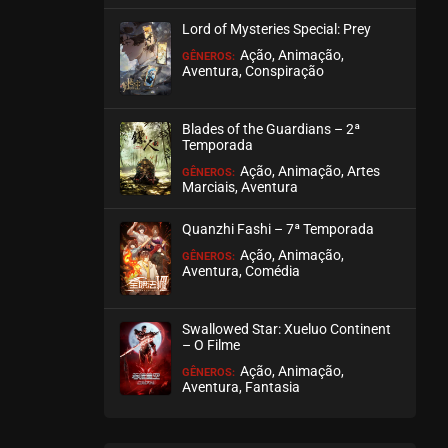
julho 23, 2026
Lord of Mysteries Special: Prey
ASSISTIDO
Ação, Animação,
GÊNEROS:
Aventura, Conspiração
EPISÓDIO 195
julho 23, 2026
Blades of the Guardians – 2ª
Temporada
ASSISTIDO
Ação, Animação, Artes
GÊNEROS:
Marciais, Aventura
EPISÓDIO 194
julho 23, 2026
Quanzhi Fashi – 7ª Temporada
ASSISTIDO
Ação, Animação,
GÊNEROS:
Aventura, Comédia
EPISÓDIO 193
julho 23, 2026
Swallowed Star: Xueluo Continent
– O Filme
ASSISTIDO
Ação, Animação,
GÊNEROS:
Aventura, Fantasia
EPISÓDIO 192
julho 21, 2026
ASSISTIDO