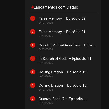
#
Lançamentos com Datas:
EPISÓDIO 191
julho 21, 2026
False Memory – Episódio 02
04/08/2026
ASSISTIDO
False Memory – Episódio 01
04/08/2026
EPISÓDIO 190
julho 21, 2026
Oriental Martial Academy – Episódio 03
ASSISTIDO
04/08/2026
In Search of Gods – Episódio 21
EPISÓDIO 189
04/08/2026
julho 21, 2026
Coiling Dragon – Episódio 19
ASSISTIDO
04/08/2026
Coiling Dragon – Episódio 18
EPISÓDIO 188
04/08/2026
julho 21, 2026
ASSISTIDO
Quanzhi Fashi 7 – Episódio 11
04/08/2026