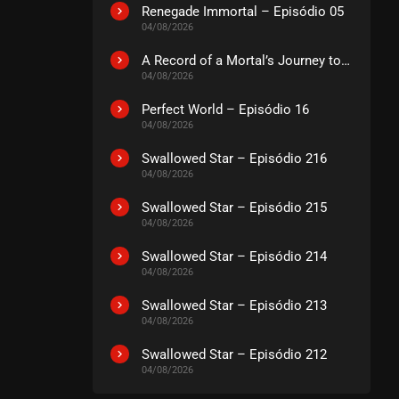
EPISÓDIO 187
Renegade Immortal – Episódio 05
julho 19, 2026
04/08/2026
ASSISTIDO
A Record of a Mortal’s Journey to Immortality – Episódio 73
04/08/2026
EPISÓDIO 186
Perfect World – Episódio 16
julho 19, 2026
04/08/2026
ASSISTIDO
Swallowed Star – Episódio 216
04/08/2026
EPISÓDIO 185
julho 16, 2026
Swallowed Star – Episódio 215
04/08/2026
ASSISTIDO
Swallowed Star – Episódio 214
04/08/2026
EPISÓDIO 184
julho 16, 2026
Swallowed Star – Episódio 213
ASSISTIDO
04/08/2026
Swallowed Star – Episódio 212
EPISÓDIO 183
04/08/2026
julho 16, 2026