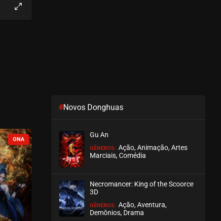
EPISÓDIO 209
julho 30, 2026
ASSISTIDO
EPISÓDIO 208
julho 30, 2026
ASSISTIDO
#
Novos Donghuas
EPISÓDIO 207
julho 30, 2026
Gu An
ASSISTIDO
COMPLETO
Ação, Animação, Artes
GÊNEROS:
Marciais, Comédia
EPISÓDIO 206
julho 30, 2026
Necromancer: King of the Scoorce
ASSISTIDO
3D
Ação, Aventura,
GÊNEROS:
EPISÓDIO 205
Demônios, Drama
julho 30, 2026