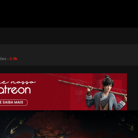
ções ›
2.9k