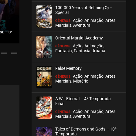
100.000 Years of Refining Qi –
ASSISTIDO
Special
Ação, Animação, Artes
GÊNEROS:
EPISÓDIO 204
Marciais, Aventura
julho 28, 2026
SE – 3ª
HEAVEN OFFICIAL’S
RENEGADE IMMORTAL
2ª TEMPO
Oriental Martial Academy
ASSISTIDO
Ação, Animação,
GÊNEROS:
Fantasia, Fantasia Urbana
EPISÓDIO 203
julho 28, 2026
False Memory
ASSISTIDO
Ação, Animação, Artes
GÊNEROS:
Marciais, Mistério
EPISÓDIO 202
julho 28, 2026
A Will Eternal – 4ª Temporada
ASSISTIDO
Final
Ação, Animação, Artes
GÊNEROS:
Marciais, Aventura
EPISÓDIO 201
julho 28, 2026
Tales of Demons and Gods – 10ª
ASSISTIDO
Temporada