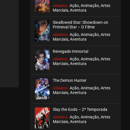
Ação, Animação, Artes
GÊNEROS:
Marciais, Aventura
EPISÓDIO 200
julho 28, 2026
Swallowed Star: Showdown on
ASSISTIDO
Primeval Star – O Filme
Ação, Animação, Artes
GÊNEROS:
Marciais, Aventura
EPISÓDIO 199
julho 26, 2026
Renegade Immortal
ASSISTIDO
Ação, Animação, Artes
GÊNEROS:
Marciais, Aventura
EPISÓDIO 198
julho 26, 2026
The Demon Hunter
ASSISTIDO
Ação, Animação, Artes
GÊNEROS:
Marciais, Aventura
EPISÓDIO 197
julho 23, 2026
Slay the Gods – 2ª Temporada
ASSISTIDO
Ação, Animação, Artes
GÊNEROS:
Marciais, Aventura
EPISÓDIO 196