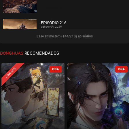
ASSISTIDO
EPISÓDIO 216
agosto 04, 2026
Esse anime tem (144/210) episódios
ASSISTIDO
EPISÓDIO 215
DONGHUAS
RECOMENDADOS
agosto 04, 2026
ASSISTIDO
COMPLETO
EPISÓDIO 214
agosto 04, 2026
ASSISTIDO
EPISÓDIO 213
agosto 04, 2026
ASSISTIDO