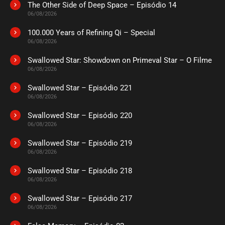
The Other Side of Deep Space – Episódio 14
ASSISTIDO
06/08/2026
100.000 Years of Refining Qi – Special
EPISÓDIO 185
06/08/2026
julho 16, 2026
Swallowed Star: Showdown on Primeval Star – O Filme
ASSISTIDO
06/08/2026
Swallowed Star – Episódio 221
EPISÓDIO 184
julho 16, 2026
06/08/2026
ASSISTIDO
Swallowed Star – Episódio 220
06/08/2026
EPISÓDIO 183
Swallowed Star – Episódio 219
julho 16, 2026
06/08/2026
ASSISTIDO
Swallowed Star – Episódio 218
06/08/2026
EPISÓDIO 182
julho 16, 2026
Swallowed Star – Episódio 217
06/08/2026
ASSISTIDO