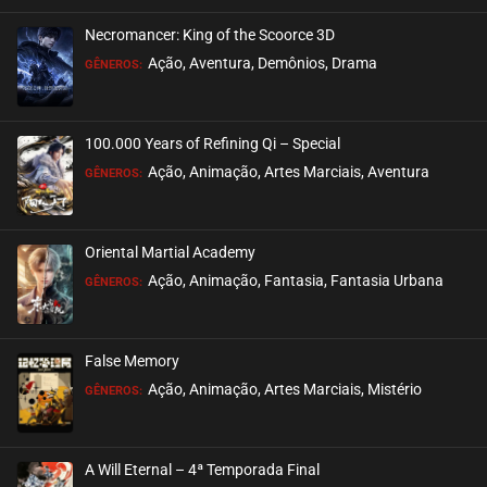
Necromancer: King of the Scoorce 3D
EPISÓDIO 203
Ação, Aventura, Demônios, Drama
GÊNEROS:
julho 28, 2026
ASSISTIDO
100.000 Years of Refining Qi – Special
EPISÓDIO 202
Ação, Animação, Artes Marciais, Aventura
GÊNEROS:
julho 28, 2026
ASSISTIDO
Oriental Martial Academy
EPISÓDIO 201
Ação, Animação, Fantasia, Fantasia Urbana
GÊNEROS:
julho 28, 2026
ASSISTIDO
False Memory
EPISÓDIO 200
Ação, Animação, Artes Marciais, Mistério
GÊNEROS:
julho 28, 2026
ASSISTIDO
A Will Eternal – 4ª Temporada Final