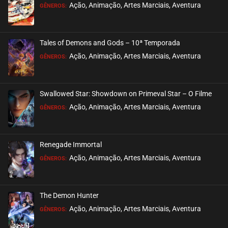
EPISÓDIO 199
Ação, Animação, Artes Marciais, Aventura
GÊNEROS:
julho 26, 2026
ASSISTIDO
Tales of Demons and Gods – 10ª Temporada
EPISÓDIO 198
Ação, Animação, Artes Marciais, Aventura
GÊNEROS:
julho 26, 2026
ASSISTIDO
Swallowed Star: Showdown on Primeval Star – O Filme
EPISÓDIO 197
Ação, Animação, Artes Marciais, Aventura
GÊNEROS:
julho 23, 2026
ASSISTIDO
Renegade Immortal
EPISÓDIO 196
Ação, Animação, Artes Marciais, Aventura
GÊNEROS:
julho 23, 2026
ASSISTIDO
The Demon Hunter
EPISÓDIO 195
Ação, Animação, Artes Marciais, Aventura
GÊNEROS:
julho 23, 2026