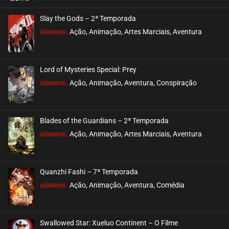
ASSISTIDO
Slay the Gods – 2ª Temporada
EPISÓDIO 194
Ação, Animação, Artes Marciais, Aventura
GÊNEROS:
julho 23, 2026
ASSISTIDO
Lord of Mysteries Special: Prey
Ação, Animação, Aventura, Conspiração
EPISÓDIO 193
GÊNEROS:
julho 23, 2026
ASSISTIDO
Blades of the Guardians – 2ª Temporada
Ação, Animação, Artes Marciais, Aventura
EPISÓDIO 192
GÊNEROS:
julho 21, 2026
ASSISTIDO
Quanzhi Fashi – 7ª Temporada
Ação, Animação, Aventura, Comédia
EPISÓDIO 191
GÊNEROS:
julho 21, 2026
ASSISTIDO
Swallowed Star: Xueluo Continent – O Filme