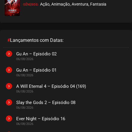
Ação, Animação, Aventura, Fantasia
GÊNEROS:
EPISÓDIO 190
julho 21, 2026
ASSISTIDO
EPISÓDIO 189
julho 21, 2026
#
Lançamentos com Datas:
ASSISTIDO
Gu An – Episódio 02
06/08/2026
EPISÓDIO 188
julho 21, 2026
Gu An – Episódio 01
06/08/2026
ASSISTIDO
A Will Eternal 4 – Episódio 04 (169)
06/08/2026
EPISÓDIO 187
julho 19, 2026
Slay the Gods 2 – Episódio 08
06/08/2026
ASSISTIDO
Ever Night – Episódio 16
EPISÓDIO 186
06/08/2026
julho 19, 2026