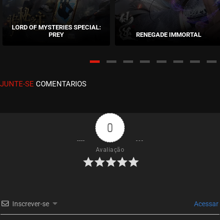
EPISÓDIO 212
agosto 04, 2026
LORD OF MYSTERIES SPECIAL:
PREY
RENEGADE IMMORTAL
ASSISTIDO
EPISÓDIO 211
agosto 02, 2026
JUNTE-SE
COMENTARIOS
ASSISTIDO
EPISÓDIO 210
agosto 02, 2026
0
ASSISTIDO
Avaliação
EPISÓDIO 209
julho 30, 2026
ASSISTIDO
Inscrever-se
Acessar
EPISÓDIO 208