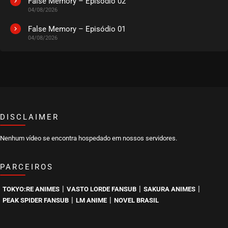
False Memory – Episódio 02
04/08/2026
EPISÓDIO 181
julho 16, 2026
False Memory – Episódio 01
04/08/2026
ASSISTIDO
EPISÓDIO 180
julho 14, 2026
ASSISTIDO
DISCLAIMER
EPISÓDIO 179
julho 14, 2026
Nenhum vídeo se encontra hospedado em nossos servidores.
ASSISTIDO
PARCEIROS
EPISÓDIO 178
julho 14, 2026
|
|
|
TOKYO:RE ANIMES
VASTO LORDE FANSUB
SAKURA ANIMES
ASSISTIDO
|
|
PEAK SPIDER FANSUB
LM ANIME
NOVEL BRASIL
EPISÓDIO 177
julho 14, 2026