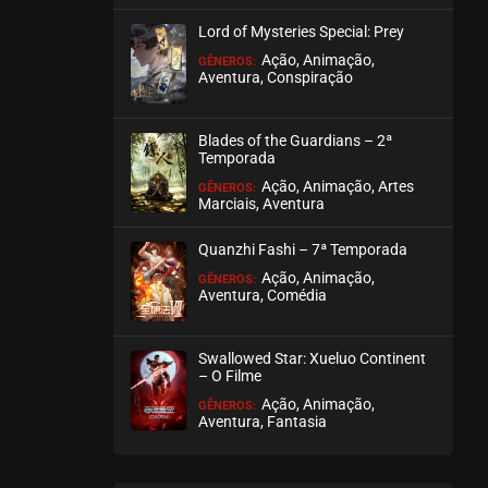
julho 28, 2026
Lord of Mysteries Special: Prey
ASSISTIDO
Ação, Animação,
GÊNEROS:
Aventura, Conspiração
EPISÓDIO 200
julho 28, 2026
Blades of the Guardians – 2ª
Temporada
ASSISTIDO
Ação, Animação, Artes
GÊNEROS:
Marciais, Aventura
EPISÓDIO 199
julho 26, 2026
Quanzhi Fashi – 7ª Temporada
ASSISTIDO
Ação, Animação,
GÊNEROS:
Aventura, Comédia
EPISÓDIO 198
julho 26, 2026
Swallowed Star: Xueluo Continent
– O Filme
ASSISTIDO
Ação, Animação,
GÊNEROS:
Aventura, Fantasia
EPISÓDIO 197
julho 23, 2026
ASSISTIDO