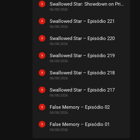
EPISÓDIO 192
Swallowed Star: Showdown on Primeval Star – O Filme
julho 21, 2026
06/08/2026
ASSISTIDO
Swallowed Star – Episódio 221
06/08/2026
EPISÓDIO 191
Swallowed Star – Episódio 220
julho 21, 2026
06/08/2026
ASSISTIDO
Swallowed Star – Episódio 219
06/08/2026
EPISÓDIO 190
julho 21, 2026
Swallowed Star – Episódio 218
06/08/2026
ASSISTIDO
Swallowed Star – Episódio 217
06/08/2026
EPISÓDIO 189
julho 21, 2026
False Memory – Episódio 02
ASSISTIDO
04/08/2026
False Memory – Episódio 01
EPISÓDIO 188
04/08/2026
julho 21, 2026