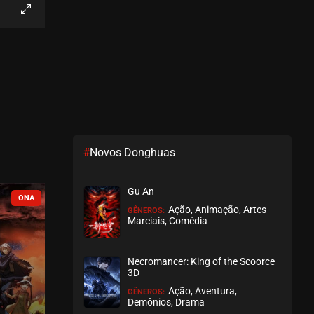
EPISÓDIO 214
agosto 04, 2026
ASSISTIDO
EPISÓDIO 213
agosto 04, 2026
ASSISTIDO
#
Novos Donghuas
EPISÓDIO 212
agosto 04, 2026
Gu An
ASSISTIDO
COMPLETO
COMPLETO
Ação, Animação, Artes
GÊNEROS:
Marciais, Comédia
EPISÓDIO 211
agosto 02, 2026
Necromancer: King of the Scoorce
ASSISTIDO
3D
Ação, Aventura,
GÊNEROS:
EPISÓDIO 210
Demônios, Drama
agosto 02, 2026