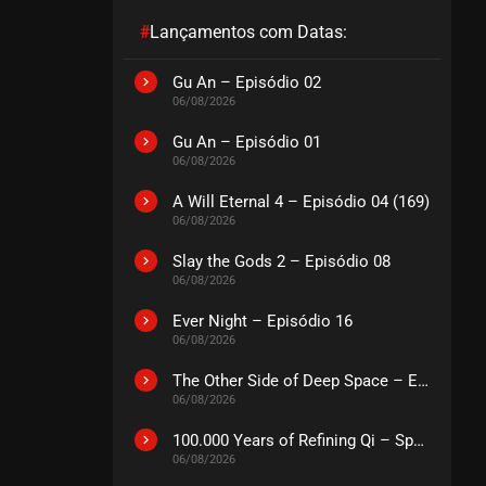
#
Lançamentos com Datas:
EPISÓDIO 196
julho 23, 2026
Gu An – Episódio 02
06/08/2026
ASSISTIDO
Gu An – Episódio 01
06/08/2026
EPISÓDIO 195
julho 23, 2026
A Will Eternal 4 – Episódio 04 (169)
ASSISTIDO
06/08/2026
Slay the Gods 2 – Episódio 08
EPISÓDIO 194
06/08/2026
julho 23, 2026
Ever Night – Episódio 16
ASSISTIDO
06/08/2026
The Other Side of Deep Space – Episódio 14
EPISÓDIO 193
06/08/2026
julho 23, 2026
ASSISTIDO
100.000 Years of Refining Qi – Special
06/08/2026