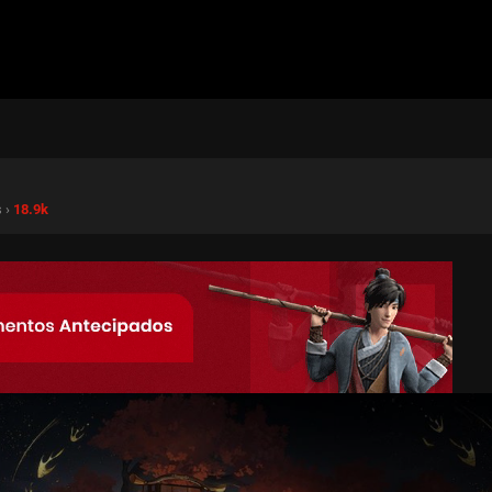
s ›
18.9k