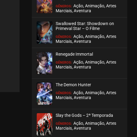
Ação, Animação, Artes
GÊNEROS:
Marciais, Aventura
EPISÓDIO 205
julho 30, 2026
Swallowed Star: Showdown on
ASSISTIDO
Primeval Star – O Filme
Ação, Animação, Artes
GÊNEROS:
Marciais, Aventura
EPISÓDIO 204
julho 28, 2026
Renegade Immortal
ASSISTIDO
Ação, Animação, Artes
GÊNEROS:
Marciais, Aventura
EPISÓDIO 203
julho 28, 2026
The Demon Hunter
ASSISTIDO
Ação, Animação, Artes
GÊNEROS:
Marciais, Aventura
EPISÓDIO 202
julho 28, 2026
Slay the Gods – 2ª Temporada
ASSISTIDO
Ação, Animação, Artes
GÊNEROS:
Marciais, Aventura
EPISÓDIO 201