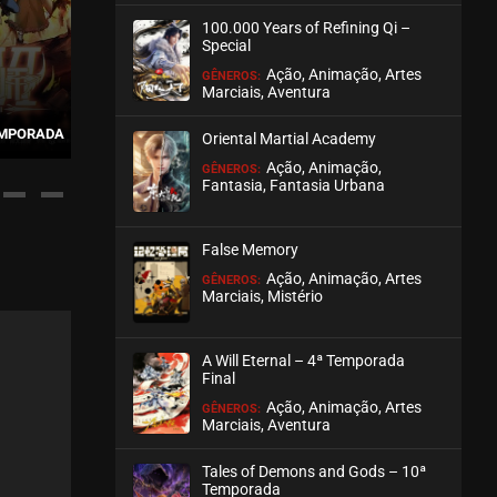
100.000 Years of Refining Qi –
ASSISTIDO
Special
Ação, Animação, Artes
GÊNEROS:
EPISÓDIO 209
Marciais, Aventura
julho 30, 2026
PRINCE, DON’T 
TEMPORADA
DI WANG GONG LUE
(ESPECIA
Oriental Martial Academy
ASSISTIDO
Ação, Animação,
GÊNEROS:
Fantasia, Fantasia Urbana
EPISÓDIO 208
julho 30, 2026
False Memory
ASSISTIDO
Ação, Animação, Artes
GÊNEROS:
Marciais, Mistério
EPISÓDIO 207
julho 30, 2026
A Will Eternal – 4ª Temporada
ASSISTIDO
Final
Ação, Animação, Artes
GÊNEROS:
Marciais, Aventura
EPISÓDIO 206
julho 30, 2026
Tales of Demons and Gods – 10ª
ASSISTIDO
Temporada