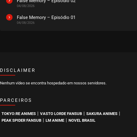
False Memory – Episódio 02
04/08/2026
EPISÓDIO 181
julho 16, 2026
False Memory – Episódio 01
04/08/2026
ASSISTIDO
EPISÓDIO 180
julho 14, 2026
ASSISTIDO
DISCLAIMER
EPISÓDIO 179
julho 14, 2026
Nenhum vídeo se encontra hospedado em nossos servidores.
ASSISTIDO
PARCEIROS
EPISÓDIO 178
julho 14, 2026
|
|
|
TOKYO:RE ANIMES
VASTO LORDE FANSUB
SAKURA ANIMES
ASSISTIDO
|
|
PEAK SPIDER FANSUB
LM ANIME
NOVEL BRASIL
EPISÓDIO 177
julho 14, 2026