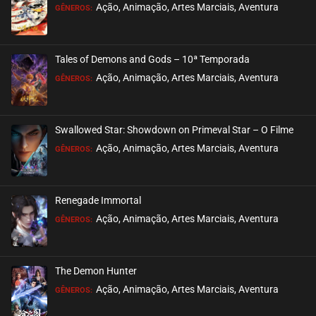
EPISÓDIO 199
Ação, Animação, Artes Marciais, Aventura
GÊNEROS:
julho 26, 2026
ASSISTIDO
Tales of Demons and Gods – 10ª Temporada
EPISÓDIO 198
Ação, Animação, Artes Marciais, Aventura
GÊNEROS:
julho 26, 2026
ASSISTIDO
Swallowed Star: Showdown on Primeval Star – O Filme
EPISÓDIO 197
Ação, Animação, Artes Marciais, Aventura
GÊNEROS:
julho 23, 2026
ASSISTIDO
Renegade Immortal
EPISÓDIO 196
Ação, Animação, Artes Marciais, Aventura
GÊNEROS:
julho 23, 2026
ASSISTIDO
The Demon Hunter
EPISÓDIO 195
Ação, Animação, Artes Marciais, Aventura
GÊNEROS:
julho 23, 2026