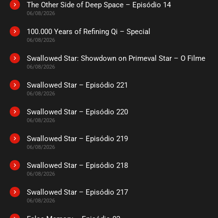
The Other Side of Deep Space – Episódio 14
ASSISTIDO
06/08/2026
100.000 Years of Refining Qi – Special
EPISÓDIO 185
06/08/2026
julho 16, 2026
Swallowed Star: Showdown on Primeval Star – O Filme
ASSISTIDO
06/08/2026
Swallowed Star – Episódio 221
EPISÓDIO 184
julho 16, 2026
06/08/2026
ASSISTIDO
Swallowed Star – Episódio 220
06/08/2026
EPISÓDIO 183
Swallowed Star – Episódio 219
julho 16, 2026
06/08/2026
ASSISTIDO
Swallowed Star – Episódio 218
06/08/2026
EPISÓDIO 182
julho 16, 2026
Swallowed Star – Episódio 217
06/08/2026
ASSISTIDO