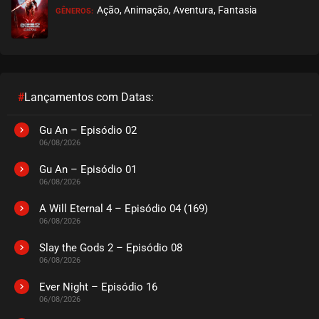
Ação, Animação, Aventura, Fantasia
GÊNEROS:
EPISÓDIO 190
julho 21, 2026
ASSISTIDO
EPISÓDIO 189
julho 21, 2026
#
Lançamentos com Datas:
ASSISTIDO
Gu An – Episódio 02
06/08/2026
EPISÓDIO 188
julho 21, 2026
Gu An – Episódio 01
06/08/2026
ASSISTIDO
A Will Eternal 4 – Episódio 04 (169)
06/08/2026
EPISÓDIO 187
julho 19, 2026
Slay the Gods 2 – Episódio 08
06/08/2026
ASSISTIDO
Ever Night – Episódio 16
EPISÓDIO 186
06/08/2026
julho 19, 2026