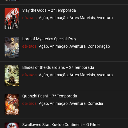
ASSISTIDO
Slay the Gods – 2ª Temporada
EPISÓDIO 194
Ação, Animação, Artes Marciais, Aventura
GÊNEROS:
julho 23, 2026
ASSISTIDO
Lord of Mysteries Special: Prey
Ação, Animação, Aventura, Conspiração
EPISÓDIO 193
GÊNEROS:
julho 23, 2026
ASSISTIDO
Blades of the Guardians – 2ª Temporada
Ação, Animação, Artes Marciais, Aventura
EPISÓDIO 192
GÊNEROS:
julho 21, 2026
ASSISTIDO
Quanzhi Fashi – 7ª Temporada
Ação, Animação, Aventura, Comédia
EPISÓDIO 191
GÊNEROS:
julho 21, 2026
ASSISTIDO
Swallowed Star: Xueluo Continent – O Filme