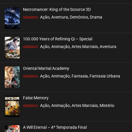
Necromancer: King of the Scoorce 3D
EPISÓDIO 203
Ação, Aventura, Demônios, Drama
GÊNEROS:
julho 28, 2026
ASSISTIDO
100.000 Years of Refining Qi – Special
EPISÓDIO 202
Ação, Animação, Artes Marciais, Aventura
GÊNEROS:
julho 28, 2026
ASSISTIDO
Oriental Martial Academy
EPISÓDIO 201
Ação, Animação, Fantasia, Fantasia Urbana
GÊNEROS:
julho 28, 2026
ASSISTIDO
False Memory
EPISÓDIO 200
Ação, Animação, Artes Marciais, Mistério
GÊNEROS:
julho 28, 2026
ASSISTIDO
A Will Eternal – 4ª Temporada Final