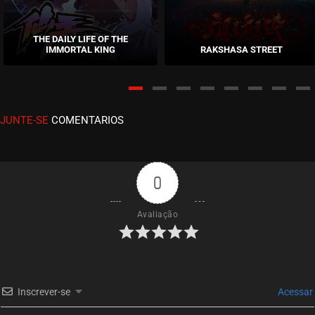
EPISÓDIO 212
agosto 04, 2026
THE DAILY LIFE OF THE
IMMORTAL KING
RAKSHASA STREET
ASSISTIDO
EPISÓDIO 211
agosto 02, 2026
JUNTE-SE
COMENTARIOS
ASSISTIDO
EPISÓDIO 210
agosto 02, 2026
0
ASSISTIDO
Avaliação
EPISÓDIO 209
julho 30, 2026
ASSISTIDO
Inscrever-se
Acessar
EPISÓDIO 208