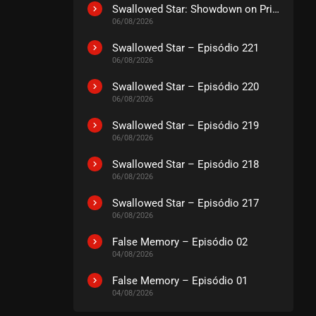
EPISÓDIO 192
Swallowed Star: Showdown on Primeval Star – O Filme
julho 21, 2026
06/08/2026
ASSISTIDO
Swallowed Star – Episódio 221
06/08/2026
EPISÓDIO 191
Swallowed Star – Episódio 220
julho 21, 2026
06/08/2026
ASSISTIDO
Swallowed Star – Episódio 219
06/08/2026
EPISÓDIO 190
julho 21, 2026
Swallowed Star – Episódio 218
06/08/2026
ASSISTIDO
Swallowed Star – Episódio 217
06/08/2026
EPISÓDIO 189
julho 21, 2026
False Memory – Episódio 02
ASSISTIDO
04/08/2026
False Memory – Episódio 01
EPISÓDIO 188
04/08/2026
julho 21, 2026