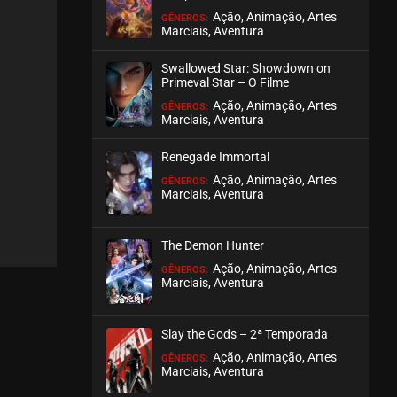
Ação, Animação, Artes
GÊNEROS:
Marciais, Aventura
EPISÓDIO 205
julho 30, 2026
Swallowed Star: Showdown on
ASSISTIDO
Primeval Star – O Filme
Ação, Animação, Artes
GÊNEROS:
Marciais, Aventura
EPISÓDIO 204
julho 28, 2026
Renegade Immortal
ASSISTIDO
Ação, Animação, Artes
GÊNEROS:
Marciais, Aventura
EPISÓDIO 203
julho 28, 2026
The Demon Hunter
ASSISTIDO
Ação, Animação, Artes
GÊNEROS:
Marciais, Aventura
EPISÓDIO 202
julho 28, 2026
Slay the Gods – 2ª Temporada
ASSISTIDO
Ação, Animação, Artes
GÊNEROS:
Marciais, Aventura
EPISÓDIO 201