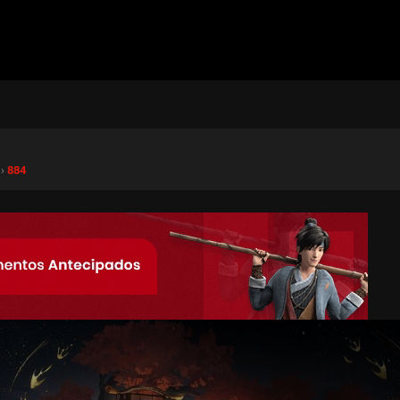
 ›
884