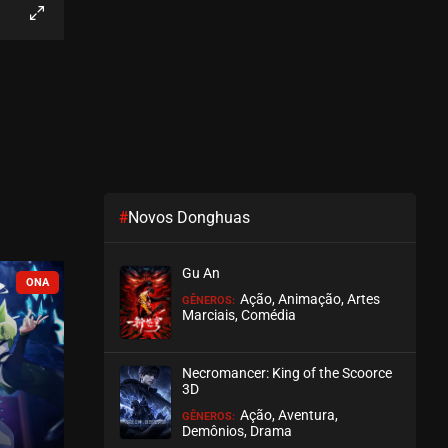
EPISÓDIO 214
agosto 04, 2026
ASSISTIDO
EPISÓDIO 213
agosto 04, 2026
ASSISTIDO
#
Novos Donghuas
EPISÓDIO 212
agosto 04, 2026
Gu An
ASSISTIDO
COMPLETO
EM BREVE
Ação, Animação, Artes
GÊNEROS:
Marciais, Comédia
EPISÓDIO 211
agosto 02, 2026
Necromancer: King of the Scoorce
ASSISTIDO
3D
Ação, Aventura,
GÊNEROS:
EPISÓDIO 210
Demônios, Drama
agosto 02, 2026