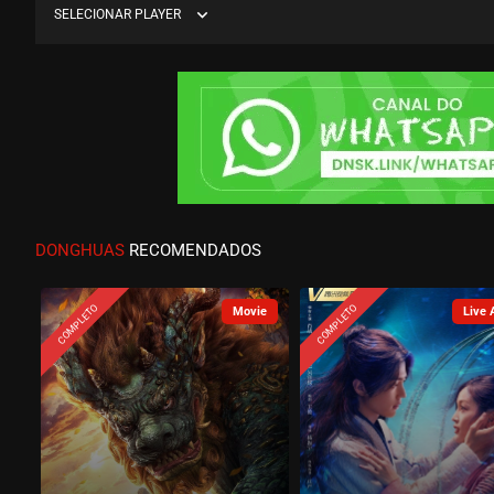
expand_more
SELECIONAR PLAYER
DONGHUAS
RECOMENDADOS
COMPLETO
COMPLETO