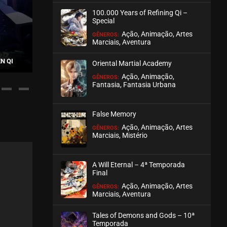
100.000 Years of Refining Qi –
ASSISTIDO
Special
Ação, Animação, Artes
GÊNEROS:
EPISÓDIO 209
Marciais, Aventura
julho 30, 2026
N QI
SPIRIT REALM – 2ª TEMPORADA
AGAINST TH
Oriental Martial Academy
ASSISTIDO
Ação, Animação,
GÊNEROS:
Fantasia, Fantasia Urbana
EPISÓDIO 208
julho 30, 2026
False Memory
ASSISTIDO
Ação, Animação, Artes
GÊNEROS:
Marciais, Mistério
EPISÓDIO 207
julho 30, 2026
A Will Eternal – 4ª Temporada
ASSISTIDO
Final
Ação, Animação, Artes
GÊNEROS:
Marciais, Aventura
EPISÓDIO 206
julho 30, 2026
Tales of Demons and Gods – 10ª
ASSISTIDO
Temporada