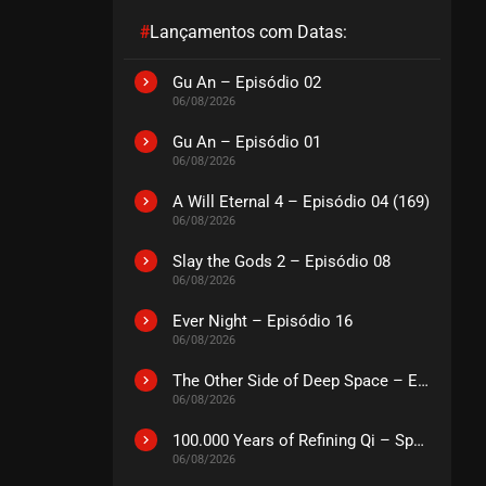
#
Lançamentos com Datas:
EPISÓDIO 196
julho 23, 2026
Gu An – Episódio 02
06/08/2026
ASSISTIDO
Gu An – Episódio 01
06/08/2026
EPISÓDIO 195
julho 23, 2026
A Will Eternal 4 – Episódio 04 (169)
ASSISTIDO
06/08/2026
Slay the Gods 2 – Episódio 08
EPISÓDIO 194
06/08/2026
julho 23, 2026
Ever Night – Episódio 16
ASSISTIDO
06/08/2026
The Other Side of Deep Space – Episódio 14
EPISÓDIO 193
06/08/2026
julho 23, 2026
ASSISTIDO
100.000 Years of Refining Qi – Special
06/08/2026