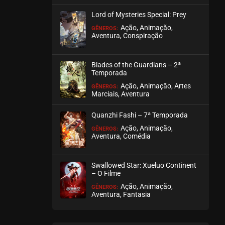
julho 28, 2026
Lord of Mysteries Special: Prey
ASSISTIDO
Ação, Animação,
GÊNEROS:
Aventura, Conspiração
EPISÓDIO 200
julho 28, 2026
Blades of the Guardians – 2ª
Temporada
ASSISTIDO
Ação, Animação, Artes
GÊNEROS:
Marciais, Aventura
EPISÓDIO 199
julho 26, 2026
Quanzhi Fashi – 7ª Temporada
ASSISTIDO
Ação, Animação,
GÊNEROS:
Aventura, Comédia
EPISÓDIO 198
julho 26, 2026
Swallowed Star: Xueluo Continent
– O Filme
ASSISTIDO
Ação, Animação,
GÊNEROS:
Aventura, Fantasia
EPISÓDIO 197
julho 23, 2026
ASSISTIDO