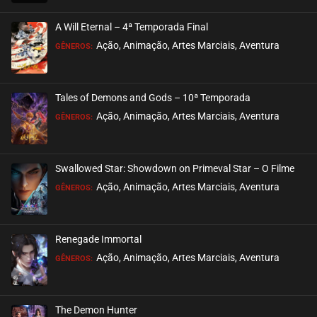
EPISÓDIO 199
julho 26, 2026
A Will Eternal – 4ª Temporada Final
ASSISTIDO
Ação, Animação, Artes Marciais, Aventura
GÊNEROS:
EPISÓDIO 198
julho 26, 2026
Tales of Demons and Gods – 10ª Temporada
ASSISTIDO
Ação, Animação, Artes Marciais, Aventura
GÊNEROS:
EPISÓDIO 197
julho 23, 2026
Swallowed Star: Showdown on Primeval Star – O Filme
ASSISTIDO
Ação, Animação, Artes Marciais, Aventura
GÊNEROS:
EPISÓDIO 196
julho 23, 2026
Renegade Immortal
ASSISTIDO
Ação, Animação, Artes Marciais, Aventura
GÊNEROS:
EPISÓDIO 195
julho 23, 2026
The Demon Hunter