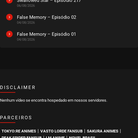
Swallowed Star – Episódio 217
06/08/2026
EPISÓDIO 181
julho 16, 2026
False Memory – Episódio 02
04/08/2026
ASSISTIDO
False Memory – Episódio 01
04/08/2026
EPISÓDIO 180
julho 14, 2026
ASSISTIDO
EPISÓDIO 179
julho 14, 2026
ASSISTIDO
DISCLAIMER
Nenhum vídeo se encontra hospedado em nossos servidores.
EPISÓDIO 178
julho 14, 2026
PARCEIROS
ASSISTIDO
|
|
|
TOKYO:RE ANIMES
VASTO LORDE FANSUB
SAKURA ANIMES
EPISÓDIO 177
|
|
PEAK SPIDER FANSUB
LM ANIME
NOVEL BRASIL
julho 14, 2026