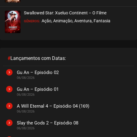
EPISÓDIO 190
julho 21, 2026
Swallowed Star: Xueluo Continent – O Filme
ASSISTIDO
Ação, Animação, Aventura, Fantasia
GÊNEROS:
EPISÓDIO 189
julho 21, 2026
ASSISTIDO
#
Lançamentos com Datas:
EPISÓDIO 188
julho 21, 2026
Gu An – Episódio 02
06/08/2026
ASSISTIDO
Gu An – Episódio 01
06/08/2026
EPISÓDIO 187
julho 19, 2026
A Will Eternal 4 – Episódio 04 (169)
06/08/2026
ASSISTIDO
Slay the Gods 2 – Episódio 08
06/08/2026
EPISÓDIO 186
julho 19, 2026