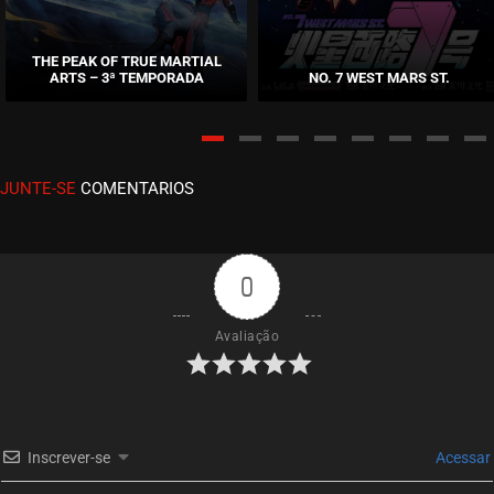
EPISÓDIO 212
agosto 04, 2026
THE PEAK OF TRUE MARTIAL
ARTS – 3ª TEMPORADA
NO. 7 WEST MARS ST.
ASSISTIDO
EPISÓDIO 211
agosto 02, 2026
JUNTE-SE
COMENTARIOS
ASSISTIDO
EPISÓDIO 210
agosto 02, 2026
0
ASSISTIDO
Avaliação
EPISÓDIO 209
julho 30, 2026
ASSISTIDO
Inscrever-se
Acessar
EPISÓDIO 208