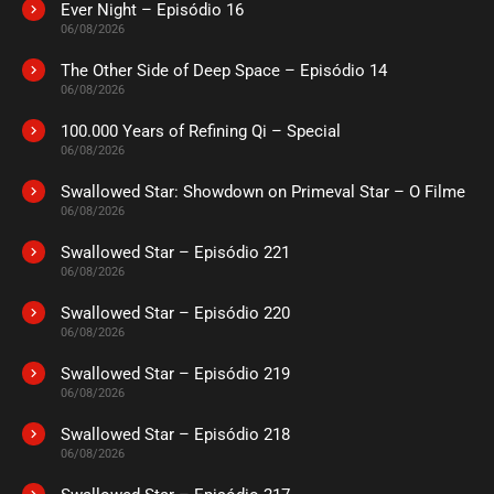
Ever Night – Episódio 16
ASSISTIDO
06/08/2026
The Other Side of Deep Space – Episódio 14
EPISÓDIO 185
06/08/2026
julho 16, 2026
100.000 Years of Refining Qi – Special
ASSISTIDO
06/08/2026
Swallowed Star: Showdown on Primeval Star – O Filme
EPISÓDIO 184
julho 16, 2026
06/08/2026
ASSISTIDO
Swallowed Star – Episódio 221
06/08/2026
EPISÓDIO 183
Swallowed Star – Episódio 220
julho 16, 2026
06/08/2026
ASSISTIDO
Swallowed Star – Episódio 219
06/08/2026
EPISÓDIO 182
Swallowed Star – Episódio 218
julho 16, 2026
06/08/2026
ASSISTIDO