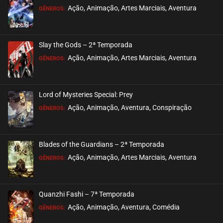
ASSISTIDO
Ação, Animação, Artes Marciais, Aventura
GÊNEROS:
EPISÓDIO 194
julho 23, 2026
Slay the Gods – 2ª Temporada
ASSISTIDO
Ação, Animação, Artes Marciais, Aventura
GÊNEROS:
EPISÓDIO 193
julho 23, 2026
Lord of Mysteries Special: Prey
ASSISTIDO
Ação, Animação, Aventura, Conspiração
GÊNEROS:
EPISÓDIO 192
julho 21, 2026
Blades of the Guardians – 2ª Temporada
ASSISTIDO
Ação, Animação, Artes Marciais, Aventura
GÊNEROS:
EPISÓDIO 191
julho 21, 2026
Quanzhi Fashi – 7ª Temporada
ASSISTIDO
Ação, Animação, Aventura, Comédia
GÊNEROS: