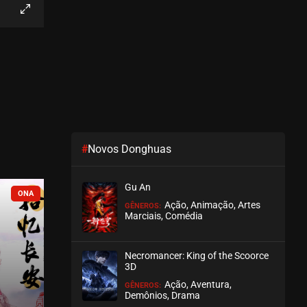
EPISÓDIO 214
agosto 04, 2026
ASSISTIDO
EPISÓDIO 213
agosto 04, 2026
ASSISTIDO
#
Novos Donghuas
EPISÓDIO 212
agosto 04, 2026
Gu An
ASSISTIDO
COMPLETO
COMPLETO
Ação, Animação, Artes
GÊNEROS:
Marciais, Comédia
EPISÓDIO 211
agosto 02, 2026
Necromancer: King of the Scoorce
ASSISTIDO
3D
Ação, Aventura,
GÊNEROS:
EPISÓDIO 210
Demônios, Drama
agosto 02, 2026