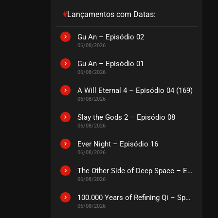
#
Lançamentos com Datas:
EPISÓDIO 196
julho 23, 2026
Gu An – Episódio 02
06/08/2026
ASSISTIDO
Gu An – Episódio 01
06/08/2026
EPISÓDIO 195
julho 23, 2026
A Will Eternal 4 – Episódio 04 (169)
ASSISTIDO
06/08/2026
Slay the Gods 2 – Episódio 08
EPISÓDIO 194
06/08/2026
julho 23, 2026
Ever Night – Episódio 16
ASSISTIDO
06/08/2026
The Other Side of Deep Space – Episódio 14
EPISÓDIO 193
06/08/2026
julho 23, 2026
ASSISTIDO
100.000 Years of Refining Qi – Special
06/08/2026