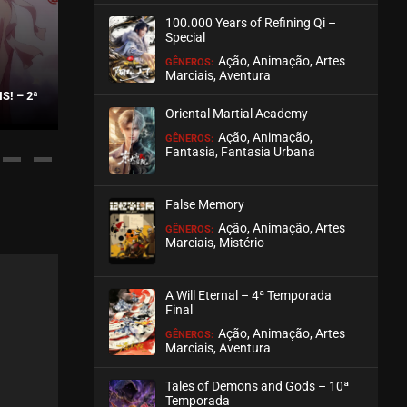
100.000 Years of Refining Qi –
ASSISTIDO
Special
Ação, Animação, Artes
GÊNEROS:
EPISÓDIO 209
Marciais, Aventura
julho 30, 2026
S! – 2ª
WO KAI DONGWUYUAN NAXIE
NIAN
XIAN FENG JIA
Oriental Martial Academy
ASSISTIDO
Ação, Animação,
GÊNEROS:
Fantasia, Fantasia Urbana
EPISÓDIO 208
julho 30, 2026
False Memory
ASSISTIDO
Ação, Animação, Artes
GÊNEROS:
Marciais, Mistério
EPISÓDIO 207
julho 30, 2026
A Will Eternal – 4ª Temporada
ASSISTIDO
Final
Ação, Animação, Artes
GÊNEROS:
Marciais, Aventura
EPISÓDIO 206
julho 30, 2026
Tales of Demons and Gods – 10ª
ASSISTIDO
Temporada