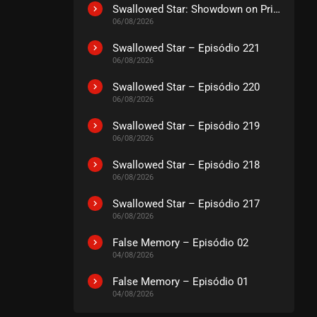
EPISÓDIO 192
Swallowed Star: Showdown on Primeval Star – O Filme
julho 21, 2026
06/08/2026
ASSISTIDO
Swallowed Star – Episódio 221
06/08/2026
EPISÓDIO 191
Swallowed Star – Episódio 220
julho 21, 2026
06/08/2026
ASSISTIDO
Swallowed Star – Episódio 219
06/08/2026
EPISÓDIO 190
julho 21, 2026
Swallowed Star – Episódio 218
06/08/2026
ASSISTIDO
Swallowed Star – Episódio 217
06/08/2026
EPISÓDIO 189
julho 21, 2026
False Memory – Episódio 02
ASSISTIDO
04/08/2026
False Memory – Episódio 01
EPISÓDIO 188
04/08/2026
julho 21, 2026