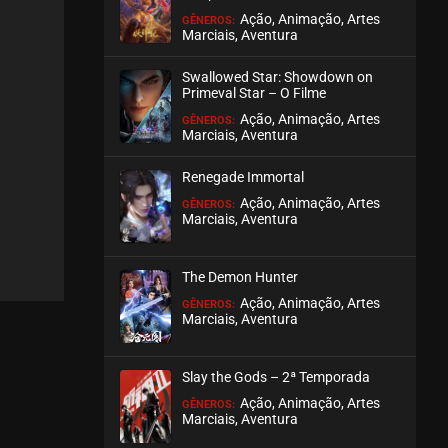
Ação, Animação, Artes
GÊNEROS:
Marciais, Aventura
EPISÓDIO 205
julho 30, 2026
Swallowed Star: Showdown on
ASSISTIDO
Primeval Star – O Filme
Ação, Animação, Artes
GÊNEROS:
Marciais, Aventura
EPISÓDIO 204
julho 28, 2026
Renegade Immortal
ASSISTIDO
Ação, Animação, Artes
GÊNEROS:
Marciais, Aventura
EPISÓDIO 203
julho 28, 2026
The Demon Hunter
ASSISTIDO
Ação, Animação, Artes
GÊNEROS:
Marciais, Aventura
EPISÓDIO 202
julho 28, 2026
Slay the Gods – 2ª Temporada
ASSISTIDO
Ação, Animação, Artes
GÊNEROS:
Marciais, Aventura
EPISÓDIO 201