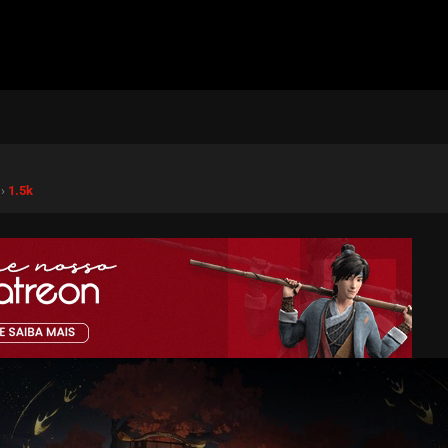
 ›
1.5k