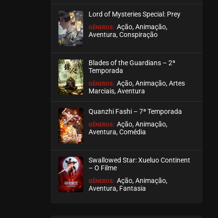
julho 28, 2026
Lord of Mysteries Special: Prey
ASSISTIDO
Ação, Animação,
GÊNEROS:
Aventura, Conspiração
EPISÓDIO 200
julho 28, 2026
Blades of the Guardians – 2ª
Temporada
ASSISTIDO
Ação, Animação, Artes
GÊNEROS:
Marciais, Aventura
EPISÓDIO 199
julho 26, 2026
Quanzhi Fashi – 7ª Temporada
ASSISTIDO
Ação, Animação,
GÊNEROS:
Aventura, Comédia
EPISÓDIO 198
julho 26, 2026
Swallowed Star: Xueluo Continent
– O Filme
ASSISTIDO
Ação, Animação,
GÊNEROS:
Aventura, Fantasia
EPISÓDIO 197
julho 23, 2026
ASSISTIDO