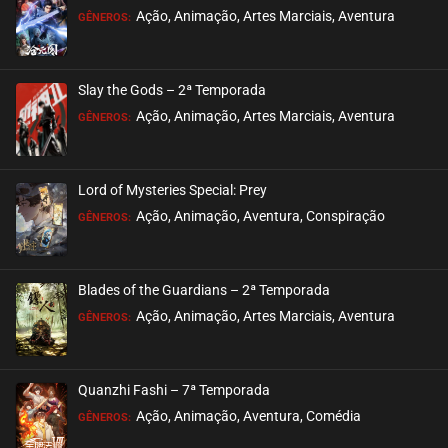
ASSISTIDO
Ação, Animação, Artes Marciais, Aventura
GÊNEROS:
EPISÓDIO 189
julho 21, 2026
Slay the Gods – 2ª Temporada
ASSISTIDO
Ação, Animação, Artes Marciais, Aventura
GÊNEROS:
EPISÓDIO 188
julho 21, 2026
Lord of Mysteries Special: Prey
ASSISTIDO
Ação, Animação, Aventura, Conspiração
GÊNEROS:
EPISÓDIO 187
julho 19, 2026
Blades of the Guardians – 2ª Temporada
ASSISTIDO
Ação, Animação, Artes Marciais, Aventura
GÊNEROS:
EPISÓDIO 186
julho 19, 2026
Quanzhi Fashi – 7ª Temporada
ASSISTIDO
Ação, Animação, Aventura, Comédia
GÊNEROS: