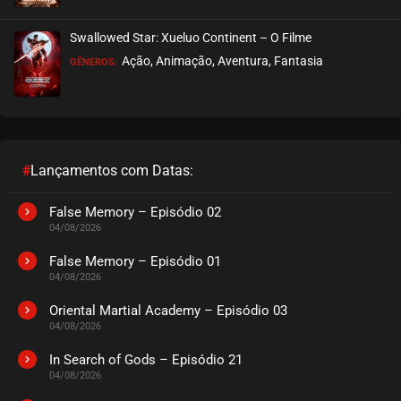
EPISÓDIO 185
julho 16, 2026
Swallowed Star: Xueluo Continent – O Filme
ASSISTIDO
Ação, Animação, Aventura, Fantasia
GÊNEROS:
EPISÓDIO 184
julho 16, 2026
ASSISTIDO
#
Lançamentos com Datas:
EPISÓDIO 183
julho 16, 2026
False Memory – Episódio 02
04/08/2026
ASSISTIDO
False Memory – Episódio 01
04/08/2026
EPISÓDIO 182
julho 16, 2026
Oriental Martial Academy – Episódio 03
04/08/2026
ASSISTIDO
In Search of Gods – Episódio 21
04/08/2026
EPISÓDIO 181
julho 16, 2026