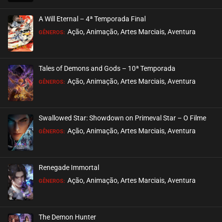
EPISÓDIO 194
julho 23, 2026
A Will Eternal – 4ª Temporada Final
ASSISTIDO
Ação, Animação, Artes Marciais, Aventura
GÊNEROS:
EPISÓDIO 193
julho 23, 2026
Tales of Demons and Gods – 10ª Temporada
ASSISTIDO
Ação, Animação, Artes Marciais, Aventura
GÊNEROS:
EPISÓDIO 192
julho 21, 2026
Swallowed Star: Showdown on Primeval Star – O Filme
ASSISTIDO
Ação, Animação, Artes Marciais, Aventura
GÊNEROS:
EPISÓDIO 191
julho 21, 2026
Renegade Immortal
ASSISTIDO
Ação, Animação, Artes Marciais, Aventura
GÊNEROS:
EPISÓDIO 190
julho 21, 2026
The Demon Hunter