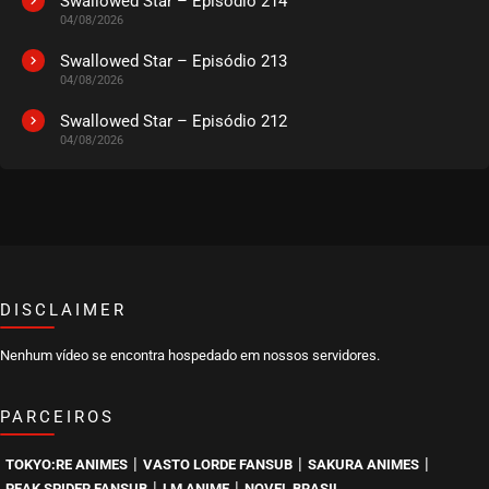
Swallowed Star – Episódio 214
04/08/2026
EPISÓDIO 176
julho 14, 2026
Swallowed Star – Episódio 213
04/08/2026
ASSISTIDO
Swallowed Star – Episódio 212
04/08/2026
EPISÓDIO 175
julho 12, 2026
ASSISTIDO
EPISÓDIO 174
julho 12, 2026
ASSISTIDO
DISCLAIMER
Nenhum vídeo se encontra hospedado em nossos servidores.
EPISÓDIO 173
julho 09, 2026
PARCEIROS
ASSISTIDO
|
|
|
TOKYO:RE ANIMES
VASTO LORDE FANSUB
SAKURA ANIMES
EPISÓDIO 172
|
|
PEAK SPIDER FANSUB
LM ANIME
NOVEL BRASIL
julho 09, 2026