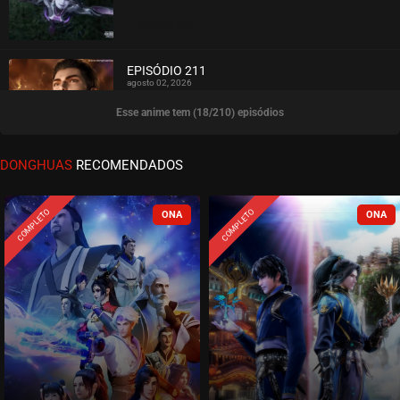
ASSISTIDO
EPISÓDIO 211
agosto 02, 2026
Esse anime tem (18/210) episódios
ASSISTIDO
EPISÓDIO 210
DONGHUAS
RECOMENDADOS
agosto 02, 2026
ASSISTIDO
COMPLETO
COMPLETO
EPISÓDIO 209
julho 30, 2026
ASSISTIDO
EPISÓDIO 208
julho 30, 2026
ASSISTIDO