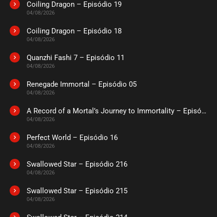
Coiling Dragon – Episódio 19
ASSISTIDO
04/08/2026
Coiling Dragon – Episódio 18
EPISÓDIO 180
04/08/2026
julho 14, 2026
Quanzhi Fashi 7 – Episódio 11
ASSISTIDO
04/08/2026
Renegade Immortal – Episódio 05
EPISÓDIO 179
julho 14, 2026
04/08/2026
ASSISTIDO
A Record of a Mortal’s Journey to Immortality – Episódio 73
04/08/2026
EPISÓDIO 178
Perfect World – Episódio 16
julho 14, 2026
04/08/2026
ASSISTIDO
Swallowed Star – Episódio 216
04/08/2026
EPISÓDIO 177
Swallowed Star – Episódio 215
julho 14, 2026
04/08/2026
ASSISTIDO