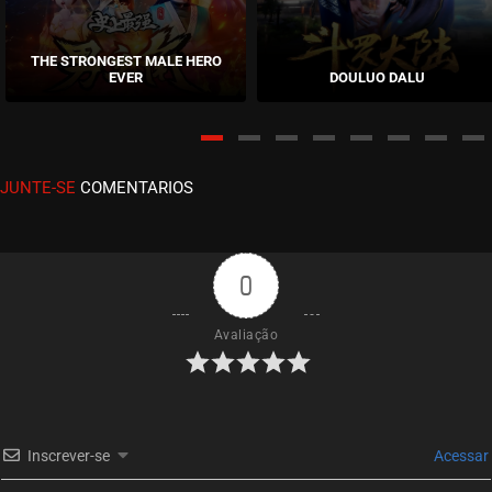
EPISÓDIO 207
julho 30, 2026
THE STRONGEST MALE HERO
EVER
DOULUO DALU
ASSISTIDO
EPISÓDIO 206
julho 30, 2026
JUNTE-SE
COMENTARIOS
ASSISTIDO
EPISÓDIO 205
julho 30, 2026
0
ASSISTIDO
Avaliação
EPISÓDIO 204
julho 28, 2026
ASSISTIDO
Inscrever-se
Acessar
EPISÓDIO 203