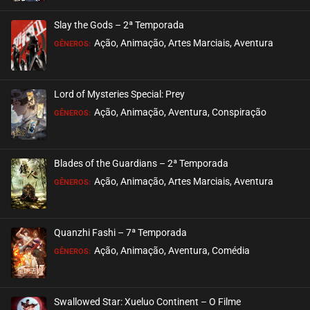
ASSISTIDO
Slay the Gods – 2ª Temporada
EPISÓDIO 194
Ação, Animação, Artes Marciais, Aventura
GÊNEROS:
julho 23, 2026
ASSISTIDO
Lord of Mysteries Special: Prey
Ação, Animação, Aventura, Conspiração
EPISÓDIO 193
GÊNEROS:
julho 23, 2026
ASSISTIDO
Blades of the Guardians – 2ª Temporada
Ação, Animação, Artes Marciais, Aventura
EPISÓDIO 192
GÊNEROS:
julho 21, 2026
ASSISTIDO
Quanzhi Fashi – 7ª Temporada
Ação, Animação, Aventura, Comédia
EPISÓDIO 191
GÊNEROS:
julho 21, 2026
ASSISTIDO
Swallowed Star: Xueluo Continent – O Filme