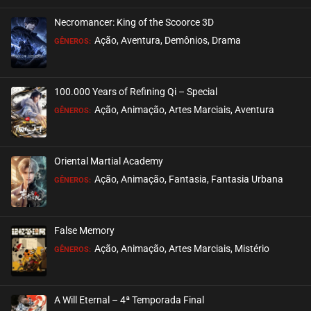
Necromancer: King of the Scoorce 3D
EPISÓDIO 203
Ação, Aventura, Demônios, Drama
GÊNEROS:
julho 28, 2026
ASSISTIDO
100.000 Years of Refining Qi – Special
EPISÓDIO 202
Ação, Animação, Artes Marciais, Aventura
GÊNEROS:
julho 28, 2026
ASSISTIDO
Oriental Martial Academy
EPISÓDIO 201
Ação, Animação, Fantasia, Fantasia Urbana
GÊNEROS:
julho 28, 2026
ASSISTIDO
False Memory
EPISÓDIO 200
Ação, Animação, Artes Marciais, Mistério
GÊNEROS:
julho 28, 2026
ASSISTIDO
A Will Eternal – 4ª Temporada Final