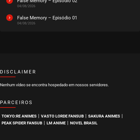
False Memory – Episódio 02
04/08/2026
EPISÓDIO 181
julho 16, 2026
False Memory – Episódio 01
04/08/2026
ASSISTIDO
EPISÓDIO 180
julho 14, 2026
ASSISTIDO
DISCLAIMER
EPISÓDIO 179
julho 14, 2026
Nenhum vídeo se encontra hospedado em nossos servidores.
ASSISTIDO
PARCEIROS
EPISÓDIO 178
julho 14, 2026
|
|
|
TOKYO:RE ANIMES
VASTO LORDE FANSUB
SAKURA ANIMES
ASSISTIDO
|
|
PEAK SPIDER FANSUB
LM ANIME
NOVEL BRASIL
EPISÓDIO 177
julho 14, 2026