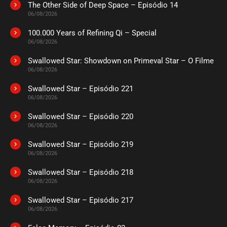
The Other Side of Deep Space – Episódio 14
ASSISTIDO
06/08/2026
100.000 Years of Refining Qi – Special
EPISÓDIO 185
06/08/2026
julho 16, 2026
Swallowed Star: Showdown on Primeval Star – O Filme
ASSISTIDO
06/08/2026
Swallowed Star – Episódio 221
EPISÓDIO 184
julho 16, 2026
06/08/2026
ASSISTIDO
Swallowed Star – Episódio 220
06/08/2026
EPISÓDIO 183
Swallowed Star – Episódio 219
julho 16, 2026
06/08/2026
ASSISTIDO
Swallowed Star – Episódio 218
06/08/2026
EPISÓDIO 182
julho 16, 2026
Swallowed Star – Episódio 217
06/08/2026
ASSISTIDO