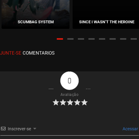
EPISÓDIO 212
agosto 04, 2026
SCUMBAG SYSTEM
SINCE I WASN’T THE HEROINE
ASSISTIDO
EPISÓDIO 211
agosto 02, 2026
JUNTE-SE
COMENTARIOS
ASSISTIDO
EPISÓDIO 210
agosto 02, 2026
0
ASSISTIDO
Avaliação
EPISÓDIO 209
julho 30, 2026
ASSISTIDO
Inscrever-se
Acessar
EPISÓDIO 208