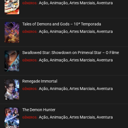
EPISÓDIO 199
Ação, Animação, Artes Marciais, Aventura
GÊNEROS:
julho 26, 2026
ASSISTIDO
Tales of Demons and Gods – 10ª Temporada
EPISÓDIO 198
Ação, Animação, Artes Marciais, Aventura
GÊNEROS:
julho 26, 2026
ASSISTIDO
Swallowed Star: Showdown on Primeval Star – O Filme
EPISÓDIO 197
Ação, Animação, Artes Marciais, Aventura
GÊNEROS:
julho 23, 2026
ASSISTIDO
Renegade Immortal
EPISÓDIO 196
Ação, Animação, Artes Marciais, Aventura
GÊNEROS:
julho 23, 2026
ASSISTIDO
The Demon Hunter
EPISÓDIO 195
Ação, Animação, Artes Marciais, Aventura
GÊNEROS:
julho 23, 2026