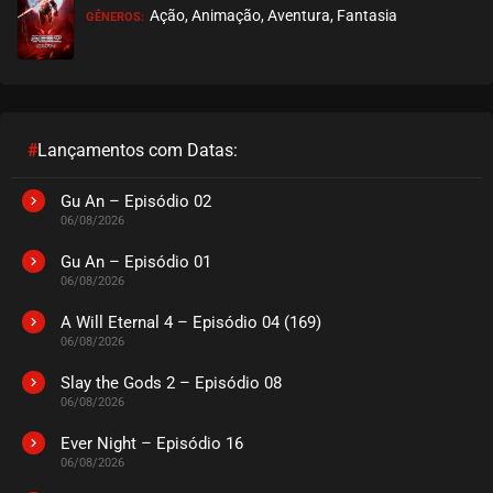
Ação, Animação, Aventura, Fantasia
GÊNEROS:
EPISÓDIO 190
julho 21, 2026
ASSISTIDO
EPISÓDIO 189
julho 21, 2026
#
Lançamentos com Datas:
ASSISTIDO
Gu An – Episódio 02
06/08/2026
EPISÓDIO 188
julho 21, 2026
Gu An – Episódio 01
06/08/2026
ASSISTIDO
A Will Eternal 4 – Episódio 04 (169)
06/08/2026
EPISÓDIO 187
julho 19, 2026
Slay the Gods 2 – Episódio 08
06/08/2026
ASSISTIDO
Ever Night – Episódio 16
EPISÓDIO 186
06/08/2026
julho 19, 2026